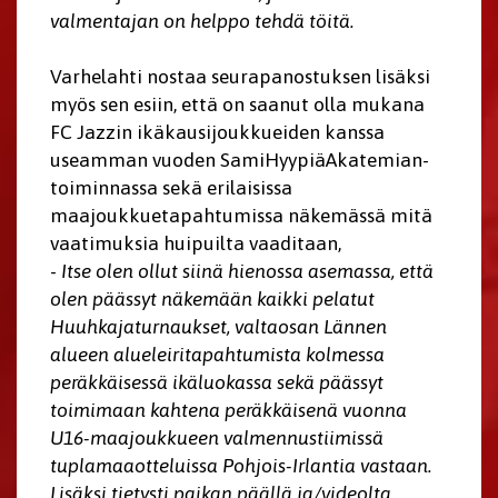
valmentajan on helppo tehdä töitä.
Varhelahti nostaa seurapanostuksen lisäksi
myös sen esiin, että on saanut olla mukana
FC Jazzin ikäkausijoukkueiden kanssa
useamman vuoden SamiHyypiäAkatemian-
toiminnassa sekä erilaisissa
maajoukkuetapahtumissa näkemässä mitä
vaatimuksia huipuilta vaaditaan,
-
Itse olen ollut siinä hienossa asemassa, että
olen päässyt näkemään kaikki pelatut
Huuhkajaturnaukset, valtaosan Lännen
alueen alueleiritapahtumista kolmessa
peräkkäisessä ikäluokassa sekä päässyt
toimimaan kahtena peräkkäisenä vuonna
U16-maajoukkueen valmennustiimissä
tuplamaaotteluissa Pohjois-Irlantia vastaan.
Lisäksi tietysti paikan päällä ja/videolta