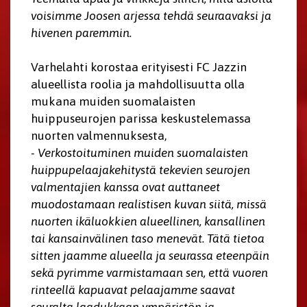
voisimme Joosen arjessa tehdä seuraavaksi ja
hivenen paremmin.
Varhelahti korostaa erityisesti FC Jazzin
alueellista roolia ja mahdollisuutta olla
mukana muiden suomalaisten
huippuseurojen parissa keskustelemassa
nuorten valmennuksesta,
- Verkostoituminen muiden suomalaisten
huippupelaajakehitystä tekevien seurojen
valmentajien kanssa ovat auttaneet
muodostamaan realistisen kuvan siitä, missä
nuorten ikäluokkien alueellinen, kansallinen
tai kansainvälinen taso menevät. Tätä tietoa
sitten jaamme alueella ja seurassa eteenpäin
sekä pyrimme varmistamaan sen, että vuoren
rinteellä kapuavat pelaajamme saavat
seuralta laadukkaan ympäristön ja