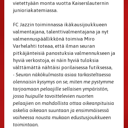
vietettyään monta vuotta Kaiserslauternin
junioriakatemiassa.
FC Jazzin toiminnassa ikäkausijoukkueen
valmentajana, talenttivalmentajana ja nyt
valmennuspäällikkönä toimiva Miro
Varhelahti toteaa, että ilman seuran
pitkäjänteisiä panostuksia valmennukseen ja
hyviä verkostoja, ei näin hyviä tuloksia
välttämättä nähtäisi porilaisessa futiksessa,
-
Seuran näkökulmasta asiaa tarkasteltaessa
olennaisin kysymys on se, miten me pystymme
tarjoamaan pelaajille sellaisen ympäristön,
jossa huipulle tavoittelevien nuorten
pelaajien on mahdollista ottaa oikeanpituisia
askelia oikeaan suuntaan ja ensimmäisessä
vaiheessa nousta mukaan edustusjoukkueen
toimintaan.