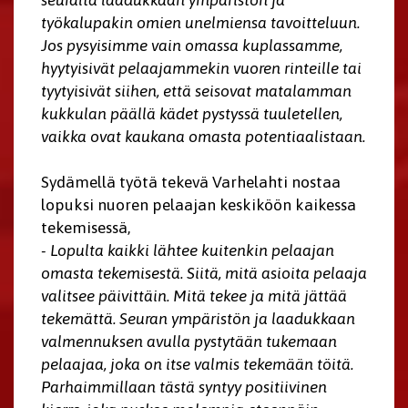
työkalupakin omien unelmiensa tavoitteluun.
Jos pysyisimme vain omassa kuplassamme,
hyytyisivät pelaajammekin vuoren rinteille tai
tyytyisivät siihen, että seisovat matalamman
kukkulan päällä kädet pystyssä tuuletellen,
vaikka ovat kaukana omasta potentiaalistaan.
Sydämellä työtä tekevä Varhelahti nostaa
lopuksi nuoren pelaajan keskiköön kaikessa
tekemisessä,
- Lopulta kaikki lähtee kuitenkin pelaajan
omasta tekemisestä. Siitä, mitä asioita pelaaja
valitsee päivittäin. Mitä tekee ja mitä jättää
tekemättä. Seuran ympäristön ja laadukkaan
valmennuksen avulla pystytään tukemaan
pelaajaa, joka on itse valmis tekemään töitä.
Parhaimmillaan tästä syntyy positiivinen