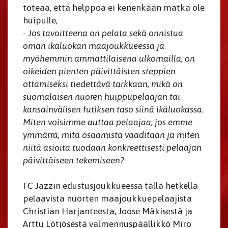
toteaa, että helppoa ei kenenkään matka ole
huipulle,
- Jos tavoitteena on pelata sekä onnistua
oman ikäluokan maajoukkueessa ja
myöhemmin ammattilaisena ulkomailla, on
oikeiden pienten päivittäisten steppien
ottamiseksi tiedettävä tarkkaan, mikä on
suomalaisen nuoren huippupelaajan tai
kansainvälisen futiksen taso siinä ikäluokassa.
Miten voisimme auttaa pelaajaa, jos emme
ymmärrä, mitä osaamista vaaditaan ja miten
niitä asioita tuodaan konkreettisesti pelaajan
päivittäiseen tekemiseen?
FC Jazzin edustusjoukkueessa tällä hetkellä
pelaavista nuorten maajoukkuepelaajista
Christian Harjanteesta, Joose Mäkisestä ja
Arttu Lötjösestä valmennuspäällikkö Miro