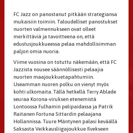
FC Jazz on panostanut pitkään strategiansa
mukaisiin toimiin. Taloudelliset panostukset
nuorten valmennukseen ovat olleet
merkittäviä ja tavoitteena on, että
edustusjoukkueessa pelaa mahdollisimman
paljon omia nuoria.
Viime vuosina on totuttu näkemään, että FC
Jazzista nousee säännöllisesti pelaajia
nuorten maajoukkuetapahtumiin.
Useamman nuoren polku on vienyt myös
kohti ulkomaita. Tällä hetkellä Terry Ablade
seuraa Korona-viruksen etenemistä
Lontoossa Fulhamin pelipaidassa ja Patrik
Raitanen Fortuna Sittardin pelaajana
Hollannissa. Tuure Mäntynen palasi keväällä
Saksasta Veikkausliigajoukkue Ilvekseen