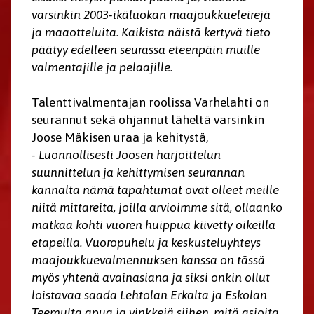
varsinkin 2003-ikäluokan maajoukkueleirejä
ja maaotteluita. Kaikista näistä kertyvä tieto
päätyy edelleen seurassa eteenpäin muille
valmentajille ja pelaajille.
Talenttivalmentajan roolissa Varhelahti on
seurannut sekä ohjannut läheltä varsinkin
Joose Mäkisen uraa ja kehitystä,
- Luonnollisesti Joosen harjoittelun
suunnittelun ja kehittymisen seurannan
kannalta nämä tapahtumat ovat olleet meille
niitä mittareita, joilla arvioimme sitä, ollaanko
matkaa kohti vuoren huippua kiivetty oikeilla
etapeilla. Vuoropuhelu ja keskusteluyhteys
maajoukkuevalmennuksen kanssa on tässä
myös yhtenä avainasiana ja siksi onkin ollut
loistavaa saada Lehtolan Erkalta ja Eskolan
Teemulta apua ja vinkkejä siihen, mitä asioita