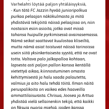
Varhelahti löytää paljon yhtäläisyyksiä,
-
Kun tätä FC Jazzin hyvää junioripolkua
purkaa pelaajan näkökulmasta ja mitä
yhdistäviä tekijöitä näissä pelaajissa on, niin
nostaisin esiin asioita, jotka ovat missä
tahansa huipulle pyrkimisessä avainasemassa.
Nämä seikat saattavat kuulostaa kliseiltä,
mutta nämä asiat toistuvat näissä tarinoissa
usein siitä yksinkertaisesta syystä, että ne ovat
totta. Valtava palo jalkapalloa kohtaan,
lapsesta asti paljon pallon kanssa kentällä
vietettyä aikaa, kiinnostuminen omasta
kehittymisestä ja halu saada palautetta,
valmius ja aito halu tehdä töitä. Ilman näitä
peruspalikoita on vaikea edes haaveilla
ammattilaisurasta. Chrisua, Joosea ja Arttua
yhdistää vielä sellainenkin tekijä, että kaikki
on fiksuja nuoria miehiä, joiden kanssa