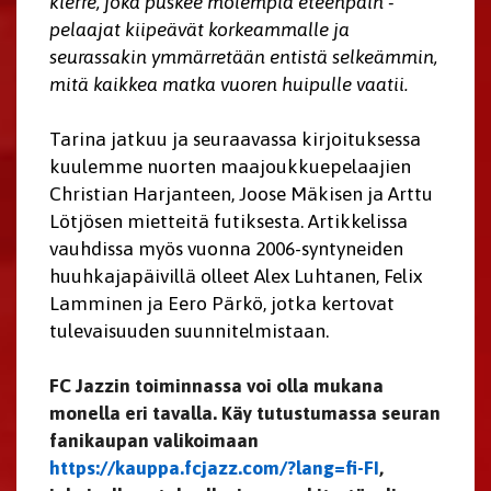
kierre, joka puskee molempia eteenpäin -
pelaajat kiipeävät korkeammalle ja
seurassakin ymmärretään entistä selkeämmin,
mitä kaikkea matka vuoren huipulle vaatii.
Tarina jatkuu ja seuraavassa kirjoituksessa
kuulemme nuorten maajoukkuepelaajien
Christian Harjanteen, Joose Mäkisen ja Arttu
Lötjösen mietteitä futiksesta. Artikkelissa
vauhdissa myös vuonna 2006-syntyneiden
huuhkajapäivillä olleet Alex Luhtanen, Felix
Lamminen ja Eero Pärkö, jotka kertovat
tulevaisuuden suunnitelmistaan.
FC Jazzin toiminnassa voi olla mukana
monella eri tavalla. Käy tutustumassa seuran
fanikaupan valikoimaan
https://kauppa.fcjazz.com/?lang=fi-FI
,