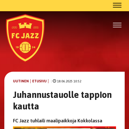
Navig
Navig
UUTINEN
ETUSIVU
|
18.06.2025 10:52
Juhannustauolle tappion
kautta
FC Jazz tuhlaili maalipaikkoja Kokkolassa