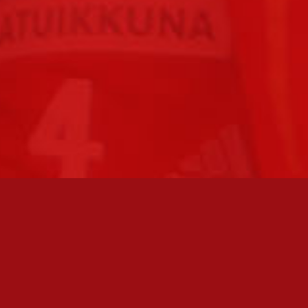
FC JAZZ JUNIORIT RY / FC JAZZ OY
Toimisto
Kansakoulukatu 1
28200 Pori