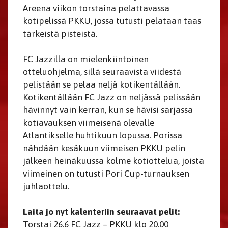
Areena viikon torstaina pelattavassa
kotipelissä PKKU, jossa tutusti pelataan taas
tärkeistä pisteistä.
FC Jazzilla on mielenkiintoinen
otteluohjelma, sillä seuraavista viidestä
pelistään se pelaa neljä kotikentällään.
Kotikentällään FC Jazz on neljässä pelissään
hävinnyt vain kerran, kun se hävisi sarjassa
kotiavauksen viimeisenä olevalle
Atlantikselle huhtikuun lopussa. Porissa
nähdään kesäkuun viimeisen PKKU pelin
jälkeen heinäkuussa kolme kotiottelua, joista
viimeinen on tutusti Pori Cup-turnauksen
juhlaottelu.
Laita jo nyt kalenteriin seuraavat pelit:
Torstai 26.6 FC Jazz – PKKU klo 20.00