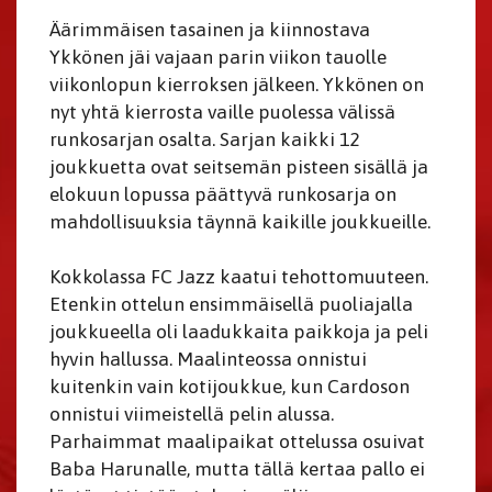
Äärimmäisen tasainen ja kiinnostava
Ykkönen jäi vajaan parin viikon tauolle
viikonlopun kierroksen jälkeen. Ykkönen on
nyt yhtä kierrosta vaille puolessa välissä
runkosarjan osalta. Sarjan kaikki 12
joukkuetta ovat seitsemän pisteen sisällä ja
elokuun lopussa päättyvä runkosarja on
mahdollisuuksia täynnä kaikille joukkueille.
Kokkolassa FC Jazz kaatui tehottomuuteen.
Etenkin ottelun ensimmäisellä puoliajalla
joukkueella oli laadukkaita paikkoja ja peli
hyvin hallussa. Maalinteossa onnistui
kuitenkin vain kotijoukkue, kun Cardoson
onnistui viimeistellä pelin alussa.
Parhaimmat maalipaikat ottelussa osuivat
Baba Harunalle, mutta tällä kertaa pallo ei