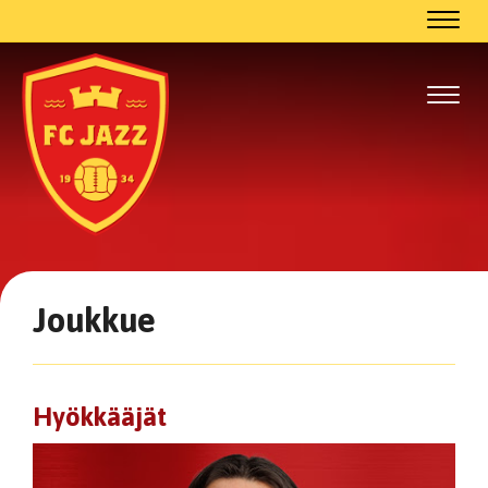
Navig
Navig
Joukkue
Hyökkääjät