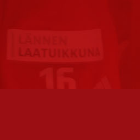
FC JAZZ JUNIORIT RY / FC JAZZ OY
TOIMIS
Toimisto
Varmist
Kansakoulukatu 1
olemme 