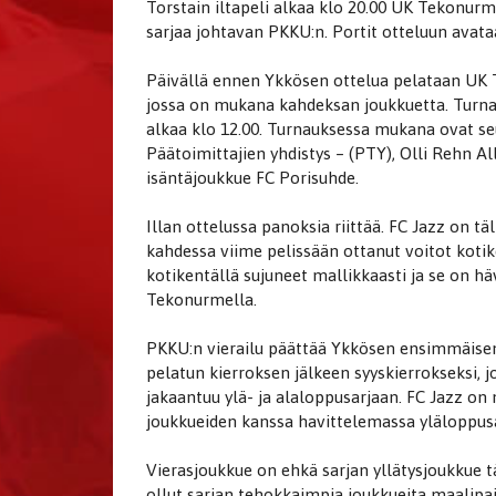
Torstain iltapeli alkaa klo 20.00 UK Tekonurm
sarjaa johtavan PKKU:n. Portit otteluun avata
Päivällä ennen Ykkösen ottelua pelataan UK 
jossa on mukana kahdeksan joukkuetta. Turnau
alkaa klo 12.00. Turnauksessa mukana ovat se
Päätoimittajien yhdistys – (PTY), Olli Rehn Al
isäntäjoukkue FC Porisuhde.
Illan ottelussa panoksia riittää. FC Jazz on tä
kahdessa viime pelissään ottanut voitot kotike
kotikentällä sujuneet mallikkaasti ja se on 
Tekonurmella.
PKKU:n vierailu päättää Ykkösen ensimmäisen 
pelatun kierroksen jälkeen syyskierrokseksi, 
jakaantuu ylä- ja alaloppusarjaan. FC Jazz on
joukkueiden kanssa havittelemassa yläloppusa
Vierasjoukkue on ehkä sarjan yllätysjoukkue t
ollut sarjan tehokkaimpia joukkueita maalipa