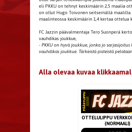
eli PKKU on tehnyt keskimäärin 2,5 maalia ot
on ollut Hugo Toivonen seitsemällä maalilla.
maalinteossa keskimäärin 1,4 kertaa ottelua 
FC Jazzin päävalmentaja Tero Suonperä kertoo
vauhdikas joukkue,
- PKKU on hyvä joukkue, jonka jo sarjasijoitus
vauhdikas joukkue. Tärkeistä pisteistä pelataa
Alla olevaa kuvaa klikkaamal
OTTELULIPPU VERKKO
(NORMAALI)