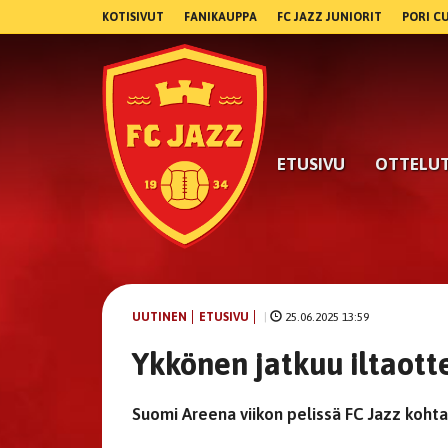
KOTISIVUT
FANIKAUPPA
FC JAZZ JUNIORIT
PORI C
ETUSIVU
OTTELU
UUTINEN
ETUSIVU
|
25.06.2025 13:59
Ykkönen jatkuu iltaott
Suomi Areena viikon pelissä FC Jazz kohta