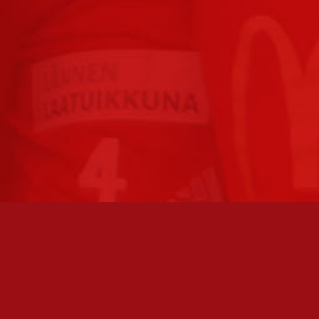
TO AVOINNA
PÄÄSIVUT
athan soittamalla, että
Joukkue
paikalla, ennen kuin vierailet