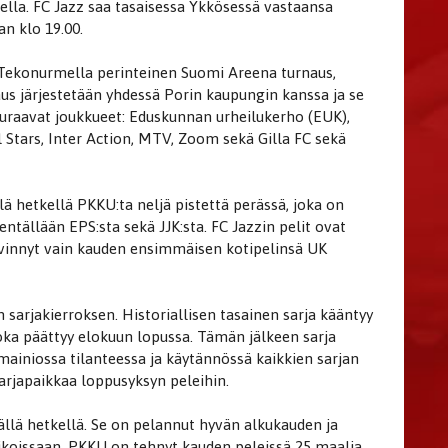
ella. FC Jazz saa tasaisessa Ykkösessä vastaansa
an klo 19.00.
Tekonurmella perinteinen Suomi Areena turnaus,
s järjestetään yhdessä Porin kaupungin kanssa ja se
uraavat joukkueet: Eduskunnan urheilukerho (EUK),
l Stars, Inter Action, MTV, Zoom sekä Gilla FC sekä
llä hetkellä PKKU:ta neljä pistettä perässä, joka on
ntällään EPS:sta sekä JJK:sta. FC Jazzin pelit ovat
hävinnyt vain kauden ensimmäisen kotipelinsä UK
sarjakierroksen. Historiallisen tasainen sarja kääntyy
joka päättyy elokuun lopussa. Tämän jälkeen sarja
 mainiossa tilanteessa ja käytännössä kaikkien sarjan
rjapaikkaa loppusyksyn peleihin.
ällä hetkellä. Se on pelannut hyvän alkukauden ja
ikoissaan. PKKU on tehnyt kauden peleissä 25 maalia