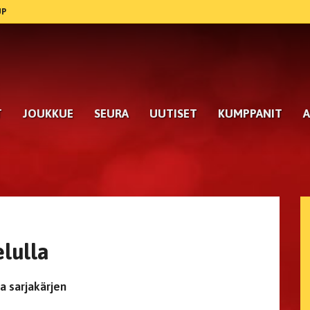
UP
T
JOUKKUE
SEURA
UUTISET
KUMPPANIT
A
elulla
a sarjakärjen