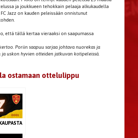
telussa ja joukkueen tehokkain pelaaja alkukaudella
 FC Jazz on kauden peleissään onnistunut
kohden.
, että tällä kertaa vieraaksi on saapumassa
 kertoo. Poriin saapuu sarjaa johtava nuorekas ja
n ja uskon hyvien otteiden jatkuvan kotipeleissä.
la ostamaan ottelulippu
KAUPASTA