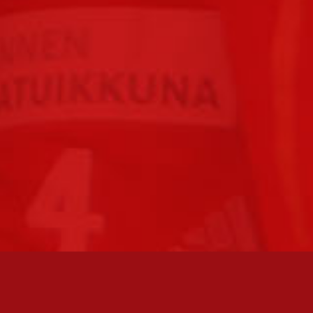
FC JAZZ JUNIORIT RY / FC JAZZ OY