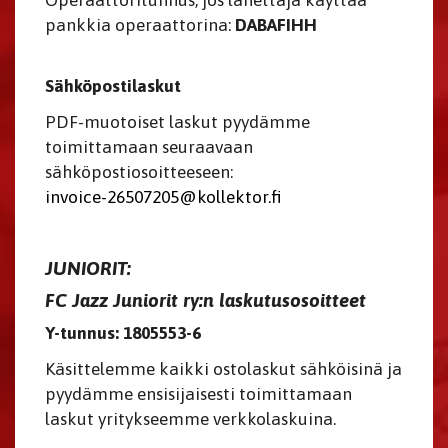
Operaattoritunnus, jos lähettäjä käyttää
pankkia operaattorina:
DABAFIHH
Sähköpostilaskut
PDF-muotoiset laskut pyydämme
toimittamaan seuraavaan
sähköpostiosoitteeseen:
invoice-
26507205@kollektor.fi
JUNIORIT:
FC Jazz Juniorit ry:n laskutusosoitteet
Y-tunnus: 1805553-6
Käsittelemme kaikki ostolaskut sähköisinä ja
pyydämme ensisijaisesti toimittamaan
laskut yritykseemme verkkolaskuina.