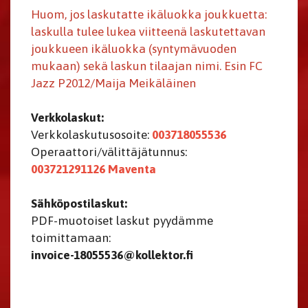
Huom, jos laskutatte ikäluokka joukkuetta:
laskulla tulee lukea viitteenä laskutettavan
joukkueen ikäluokka (syntymävuoden
mukaan) sekä laskun tilaajan nimi. Esin FC
Jazz P2012/Maija Meikäläinen
Verkkolaskut:
Verkkolaskutusosoite:
003718055536
Operaattori/välittäjätunnus:
003721291126 Maventa
Sähköpostilaskut:
PDF-muotoiset laskut pyydämme
toimittamaan:
invoice-18055536@kollektor.fi