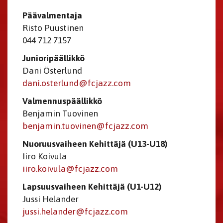
Päävalmentaja
Risto Puustinen
044 712 7157
Junioripäällikkö
Dani Österlund
dani.osterlund@fcjazz.com
Valmennuspäällikkö
Benjamin Tuovinen
benjamin.tuovinen@fcjazz.com
Nuoruusvaiheen Kehittäjä (U13-U18)
Iiro Koivula
iiro.koivula@fcjazz.com
Lapsuusvaiheen Kehittäjä (U1-U12)
Jussi Helander
jussi.helander@fcjazz.com