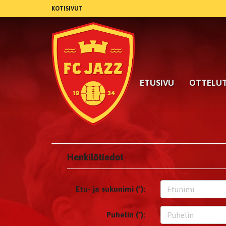
KOTISIVUT
ETUSIVU
OTTELU
Henkilötiedot
Etu- ja sukunimi (*):
Puhelin (*):