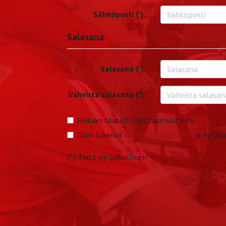
Sähköposti (*):
Salasana
Salasana (*):
Vahvista salasana (*):
Haluan tilata FC Jazz uutiskirjeen
Olen lukenut
tietosuojaselosteen
ja hyväks
(*) Tieto on pakollinen