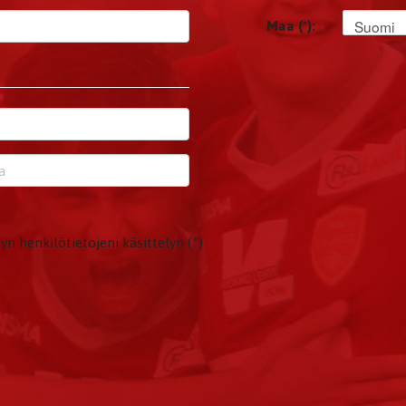
Suomi
Maa (*):
yn henkilötietojeni käsittelyn (*)