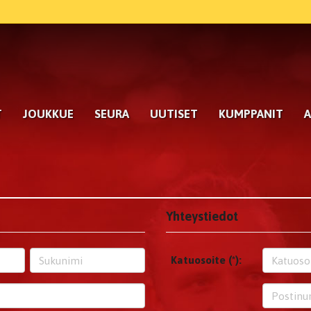
T
JOUKKUE
SEURA
UUTISET
KUMPPANIT
A
Yhteystiedot
Katuosoite (*):