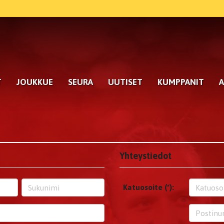
T
JOUKKUE
SEURA
UUTISET
KUMPPANIT
A
Yhteystiedot
Katuosoite (*):