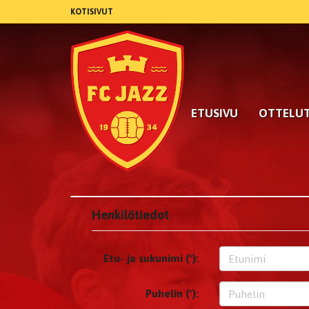
KOTISIVUT
ETUSIVU
OTTELU
Henkilötiedot
Etu- ja sukunimi (*):
Puhelin (*):