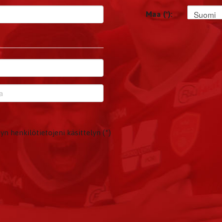
Suomi
Maa (*):
yn henkilötietojeni käsittelyn (*)