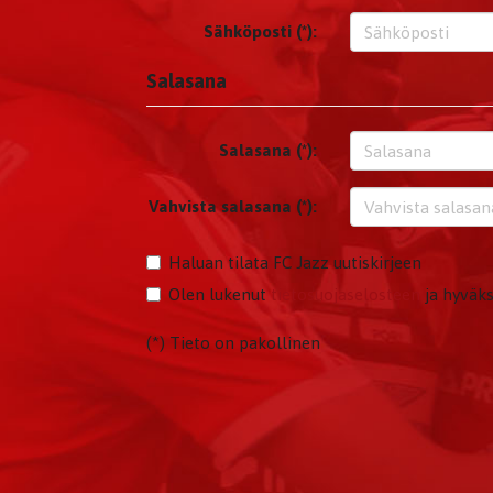
Sähköposti (*):
Salasana
Salasana (*):
Vahvista salasana (*):
Haluan tilata FC Jazz uutiskirjeen
Olen lukenut
tietosuojaselosteen
ja hyväks
(*) Tieto on pakollinen