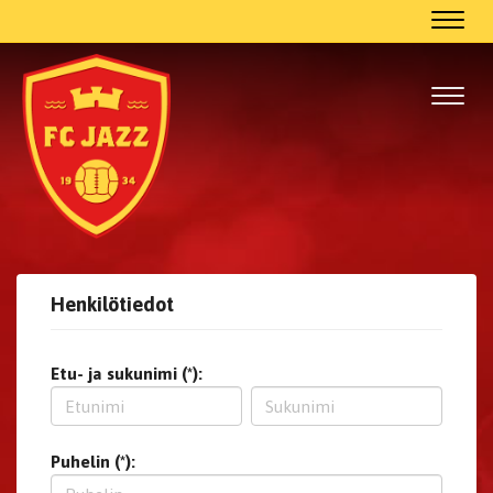
Navig
Navig
Henkilötiedot
Etu- ja sukunimi (*):
Puhelin (*):