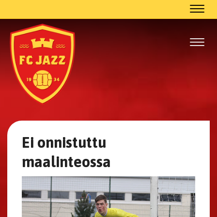
Navig
Navig
Ei onnistuttu
maalinteossa