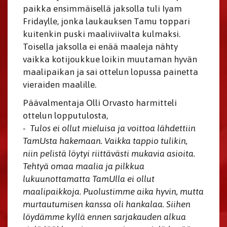
paikka ensimmäisellä jaksolla tuli Iyam
Fridaylle, jonka laukauksen Tamu toppari
kuitenkin puski maaliviivalta kulmaksi.
Toisella jaksolla ei enää maaleja nähty
vaikka kotijoukkue loikin muutaman hyvän
maalipaikan ja sai ottelun lopussa painetta
vieraiden maalille.
Päävalmentaja Olli Orvasto harmitteli
ottelun lopputulosta,
- Tulos ei ollut mieluisa ja voittoa lähdettiin
TamUsta hakemaan. Vaikka tappio tulikin,
niin pelistä löytyi riittävästi mukavia asioita.
Tehtyä omaa maalia ja pilkkua
lukuunottamatta TamUlla ei ollut
maalipaikkoja. Puolustimme aika hyvin, mutta
murtautumisen kanssa oli hankalaa. Siihen
löydämme kyllä ennen sarjakauden alkua