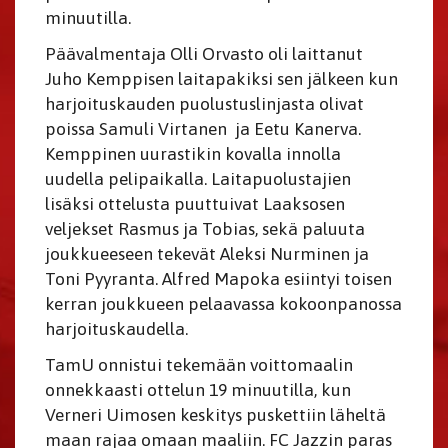
minuutilla.
Päävalmentaja Olli Orvasto oli laittanut
Juho Kemppisen laitapakiksi sen jälkeen kun
harjoituskauden puolustuslinjasta olivat
poissa Samuli Virtanen ja Eetu Kanerva.
Kemppinen uurastikin kovalla innolla
uudella pelipaikalla. Laitapuolustajien
lisäksi ottelusta puuttuivat Laaksosen
veljekset Rasmus ja Tobias, sekä paluuta
joukkueeseen tekevät Aleksi Nurminen ja
Toni Pyyranta. Alfred Mapoka esiintyi toisen
kerran joukkueen pelaavassa kokoonpanossa
harjoituskaudella.
TamU onnistui tekemään voittomaalin
onnekkaasti ottelun 19 minuutilla, kun
Verneri Uimosen keskitys puskettiin läheltä
maan rajaa omaan maaliin. FC Jazzin paras