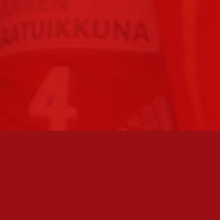
FC JAZZ JUNIORIT RY / FC JAZZ OY
Toimisto
Kansakoulukatu 1
28200 Pori