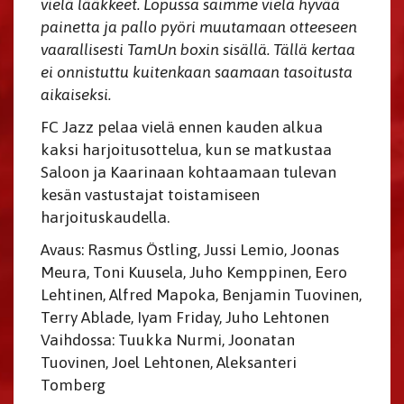
vielä lääkkeet. Lopussa saimme vielä hyvää
painetta ja pallo pyöri muutamaan otteeseen
vaarallisesti TamUn boxin sisällä. Tällä kertaa
ei onnistuttu kuitenkaan saamaan tasoitusta
aikaiseksi.
FC Jazz pelaa vielä ennen kauden alkua
kaksi harjoitusottelua, kun se matkustaa
Saloon ja Kaarinaan kohtaamaan tulevan
kesän vastustajat toistamiseen
harjoituskaudella.
Avaus: Rasmus Östling, Jussi Lemio, Joonas
Meura, Toni Kuusela, Juho Kemppinen, Eero
Lehtinen, Alfred Mapoka, Benjamin Tuovinen,
Terry Ablade, Iyam Friday, Juho Lehtonen
Vaihdossa: Tuukka Nurmi, Joonatan
Tuovinen, Joel Lehtonen, Aleksanteri
Tomberg