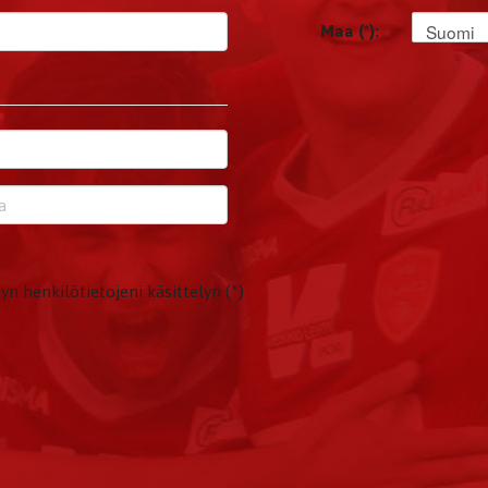
Suomi
Maa (*):
yn henkilötietojeni käsittelyn (*)