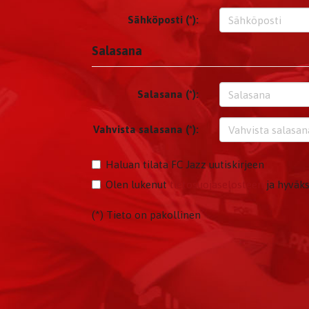
Sähköposti (*):
Salasana
Salasana (*):
Vahvista salasana (*):
Haluan tilata FC Jazz uutiskirjeen
Olen lukenut
tietosuojaselosteen
ja hyväks
(*) Tieto on pakollinen