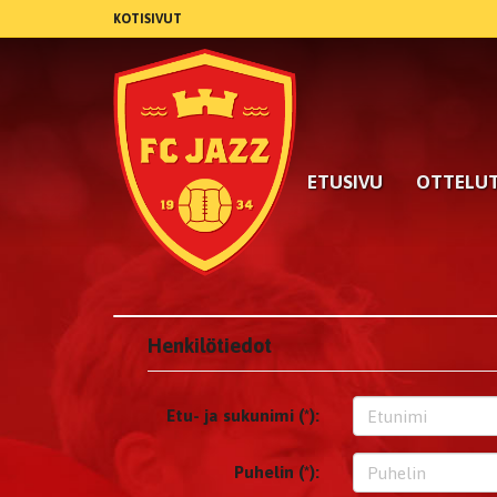
KOTISIVUT
ETUSIVU
OTTELU
Henkilötiedot
Etu- ja sukunimi (*):
Puhelin (*):