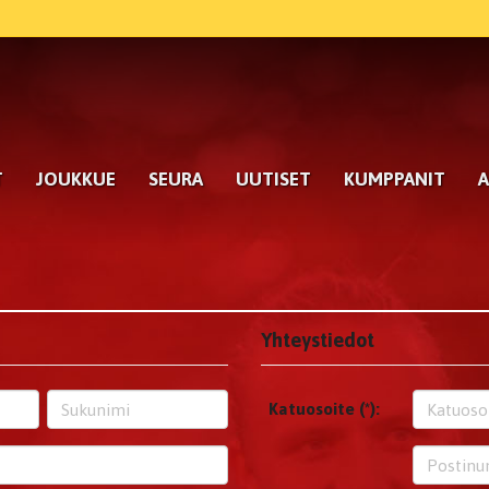
T
JOUKKUE
SEURA
UUTISET
KUMPPANIT
A
Yhteystiedot
Katuosoite (*):