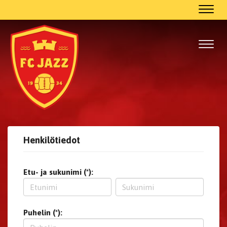
Navig
Navig
Henkilötiedot
Etu- ja sukunimi (*):
Puhelin (*):