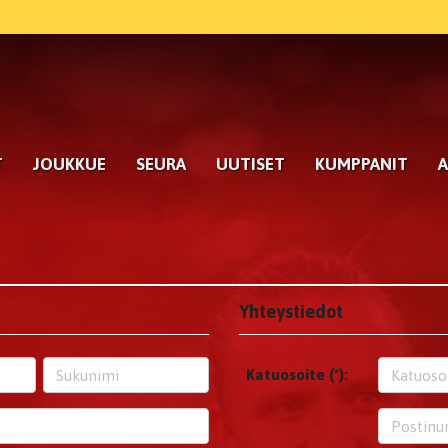
T
JOUKKUE
SEURA
UUTISET
KUMPPANIT
A
Yhteystiedot
Katuosoite (*):