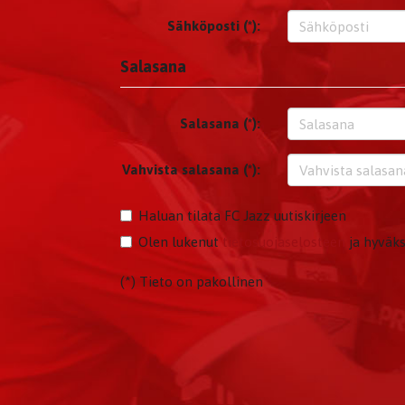
Sähköposti (*):
Salasana
Salasana (*):
Vahvista salasana (*):
Haluan tilata FC Jazz uutiskirjeen
Olen lukenut
tietosuojaselosteen
ja hyväks
(*) Tieto on pakollinen