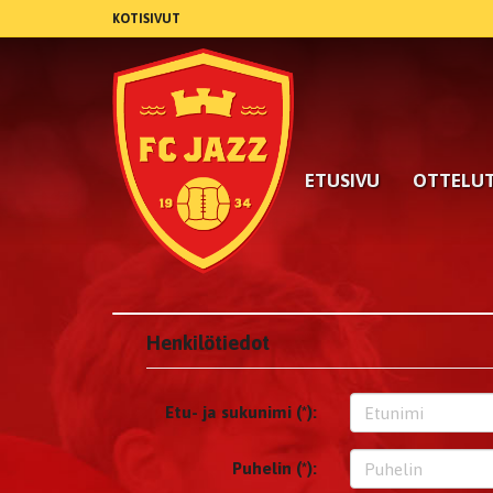
KOTISIVUT
ETUSIVU
OTTELU
Henkilötiedot
Etu- ja sukunimi (*):
Puhelin (*):