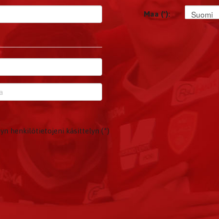
Suomi
Maa (*):
yn henkilötietojeni käsittelyn (*)