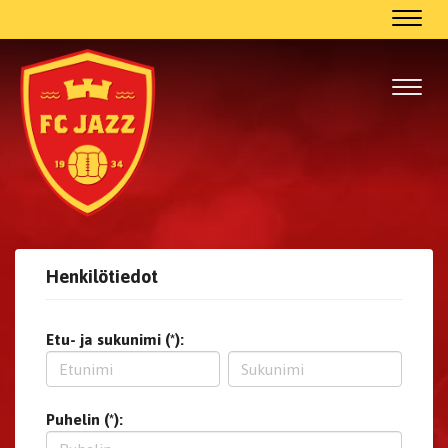
Navig
Navig
Henkilötiedot
Etu- ja sukunimi (*):
Puhelin (*):