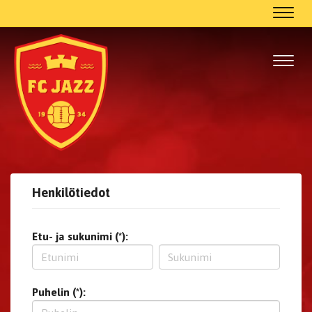
Navig
Navig
Henkilötiedot
Etu- ja sukunimi (*):
Puhelin (*):