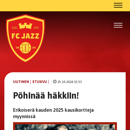
Navig
Navig
UUTINEN
ETUSIVU
|
25.10.2024 15:53
Pöhinää häkkiin!
Erikoiserä kauden 2025 kausikortteja
myynnissä