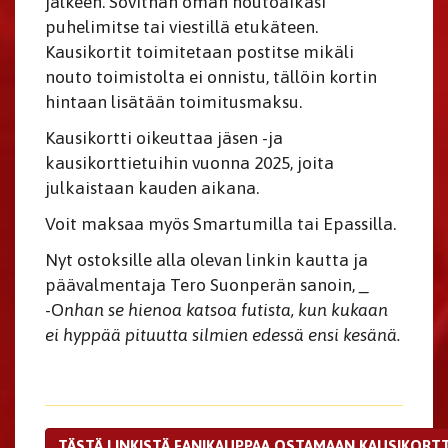
jälkeen. Sovithan oman noutoaikasi
puhelimitse tai viestillä etukäteen.
Kausikortit toimitetaan postitse mikäli
nouto toimistolta ei onnistu, tällöin kortin
hintaan lisätään toimitusmaksu.
Kausikortti oikeuttaa jäsen -ja
kausikorttietuihin vuonna 2025, joita
julkaistaan kauden aikana.
Voit maksaa myös Smartumilla tai Epassilla.
Nyt ostoksille alla olevan linkin kautta ja
päävalmentaja Tero Suonperän sanoin, _
-O
nhan se hienoa katsoa futista, kun kukaan
ei hyppää pituutta silmien edessä ensi kesänä.
TÄSTÄ LINKISTÄ FANIKAUPPAA OSTAMAAN KAUSIKORTTI