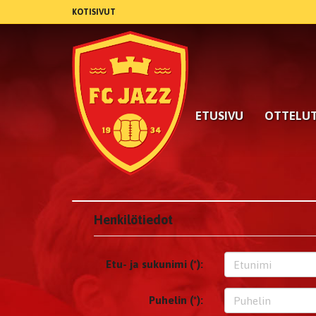
KOTISIVUT
ETUSIVU
OTTELU
Henkilötiedot
Etu- ja sukunimi (*):
Puhelin (*):