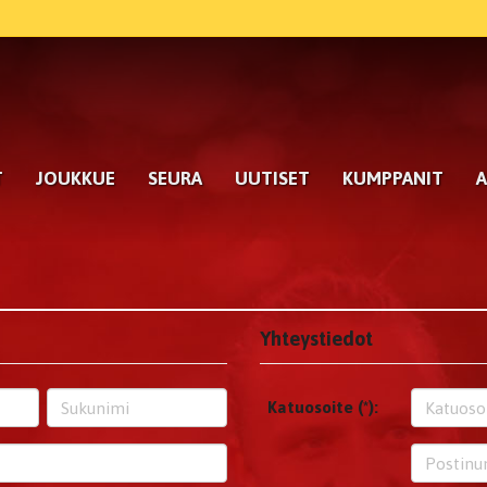
T
JOUKKUE
SEURA
UUTISET
KUMPPANIT
A
Yhteystiedot
Katuosoite (*):