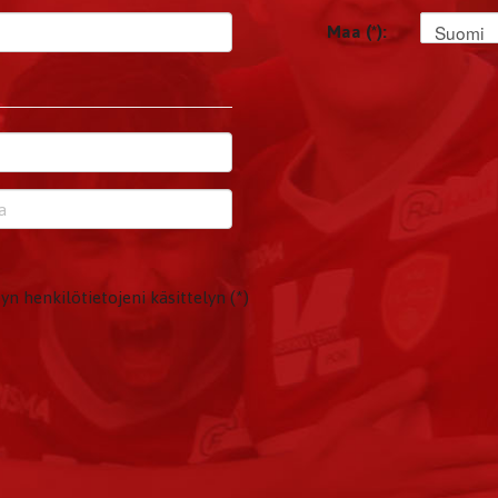
Suomi
Maa (*):
yn henkilötietojeni käsittelyn (*)