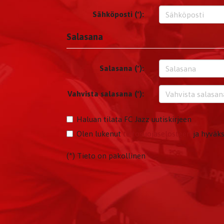
Sähköposti (*):
Salasana
Salasana (*):
Vahvista salasana (*):
Haluan tilata FC Jazz uutiskirjeen
Olen lukenut
tietosuojaselosteen
ja hyväks
(*) Tieto on pakollinen