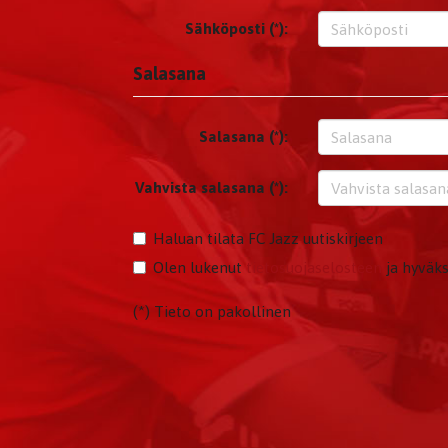
Sähköposti (*):
Salasana
Salasana (*):
Vahvista salasana (*):
Haluan tilata FC Jazz uutiskirjeen
Olen lukenut
tietosuojaselosteen
ja hyväks
(*) Tieto on pakollinen