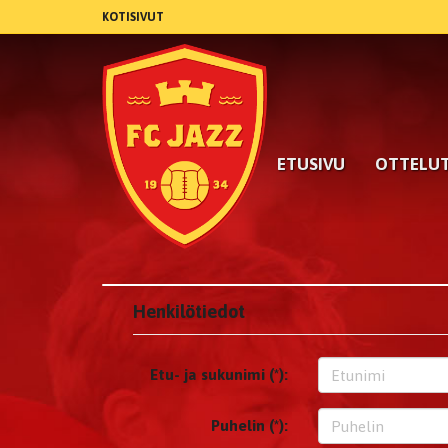
KOTISIVUT
ETUSIVU
OTTELU
Henkilötiedot
Etu- ja sukunimi (*):
Puhelin (*):