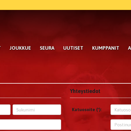
T
JOUKKUE
SEURA
UUTISET
KUMPPANIT
A
Yhteystiedot
Katuosoite (*):