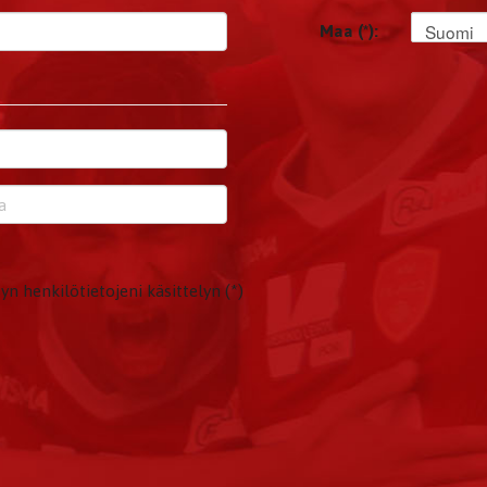
Suomi
Maa (*):
yn henkilötietojeni käsittelyn (*)