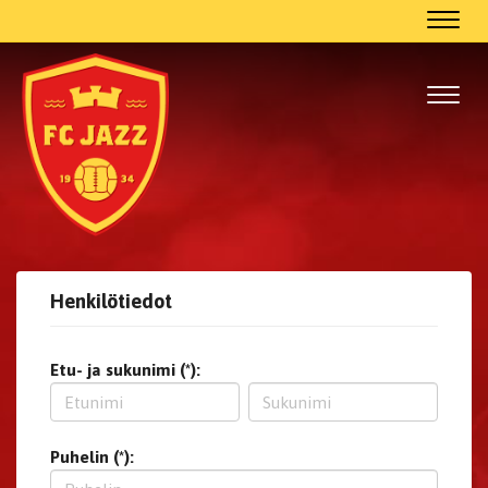
Navig
Navig
Henkilötiedot
Etu- ja sukunimi (*):
Puhelin (*):