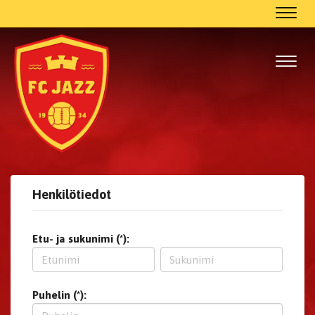
Navig
Navig
Henkilötiedot
Etu- ja sukunimi (*):
Puhelin (*):