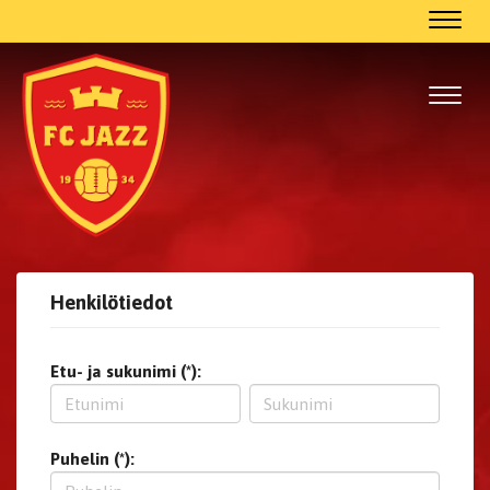
Navig
Navig
Henkilötiedot
Etu- ja sukunimi (*):
Puhelin (*):