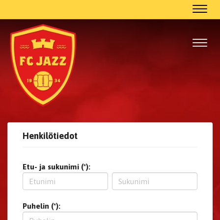
Navig
Navig
Henkilötiedot
Etu- ja sukunimi (*):
Puhelin (*):