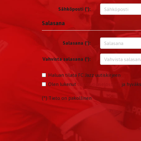
Sähköposti (*):
Salasana
Salasana (*):
Vahvista salasana (*):
Haluan tilata FC Jazz uutiskirjeen
Olen lukenut
tietosuojaselosteen
ja hyväks
(*) Tieto on pakollinen