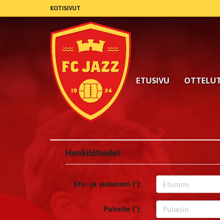
KOTISIVUT
ETUSIVU
OTTELU
Henkilötiedot
Etu- ja sukunimi (*):
Puhelin (*):