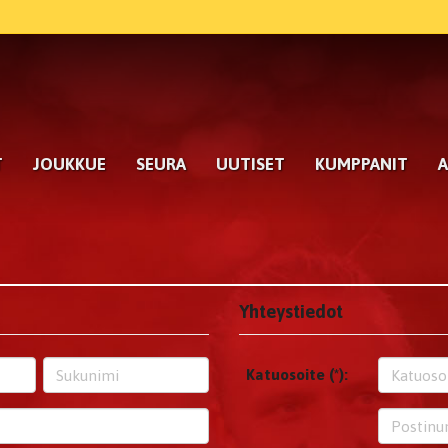
T
JOUKKUE
SEURA
UUTISET
KUMPPANIT
A
Yhteystiedot
Katuosoite (*):