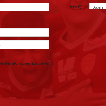
Suomi
Maa (*):
yn henkilötietojeni käsittelyn (*)