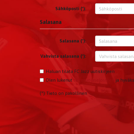
Sähköposti (*):
Salasana
Salasana (*):
Vahvista salasana (*):
Haluan tilata FC Jazz uutiskirjeen
Olen lukenut
tietosuojaselosteen
ja hyväks
(*) Tieto on pakollinen