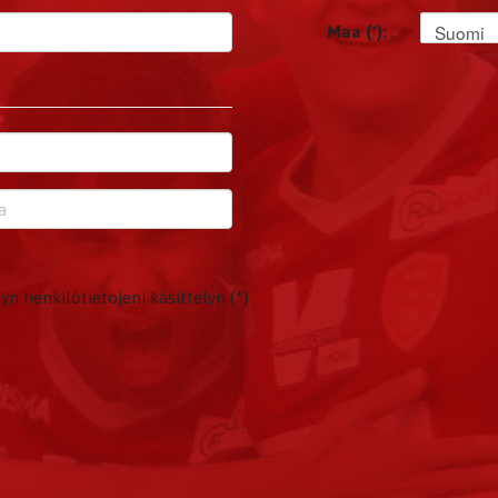
Suomi
Maa (*):
yn henkilötietojeni käsittelyn (*)