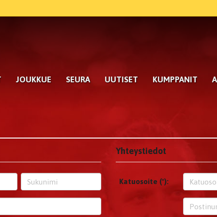
T
JOUKKUE
SEURA
UUTISET
KUMPPANIT
A
Yhteystiedot
Katuosoite (*):