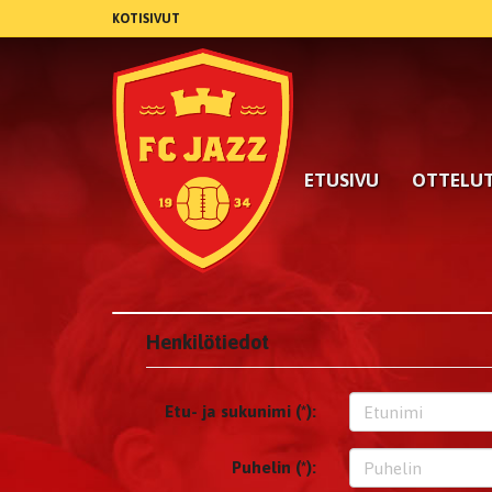
KOTISIVUT
ETUSIVU
OTTELU
Henkilötiedot
Etu- ja sukunimi (*):
Puhelin (*):