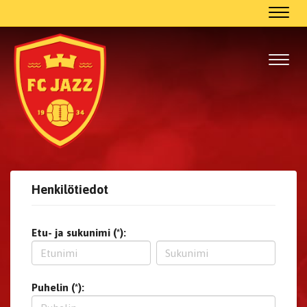
Navig
Navig
Henkilötiedot
Etu- ja sukunimi (*):
Puhelin (*):