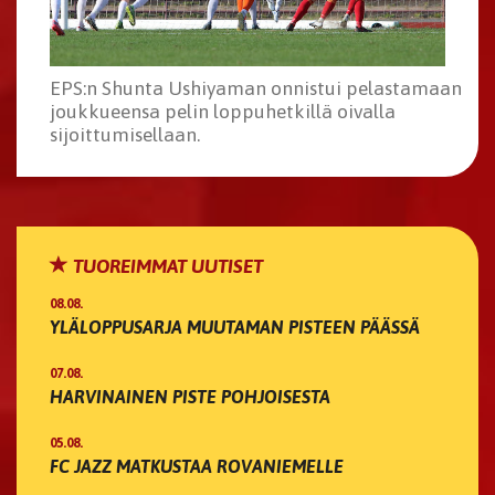
EPS:n Shunta Ushiyaman onnistui pelastamaan
joukkueensa pelin loppuhetkillä oivalla
sijoittumisellaan.
TUOREIMMAT UUTISET
08.08.
YLÄLOPPUSARJA MUUTAMAN PISTEEN PÄÄSSÄ
07.08.
HARVINAINEN PISTE POHJOISESTA
05.08.
FC JAZZ MATKUSTAA ROVANIEMELLE