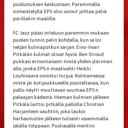
puolustuksen keskustaan. Paremmalla
viimeistelyllä EPS olisi voinut johtaa peliä
parillakin maalilla.
FC Jazz pääsi otteluun paremmin mukaan
puolen tunnin pelin kohdalla, kun se loi
neljän kulmapotkun sarjan. Eino-Iivari
Pitkälän kulmat olivat hyviä. Ben Stroud
pukkasi erinomaisesti niistä yhden yläriman
alle, jonka EPS:n maalivahti Heikki
Louhivaara onnistui torjua. Kolmannessa
niistä jäi kotijoukkueelle jossiteltavaa, kun
pallo näytti muuttavan suuntaa EPS:n
pelaajan kädestä. Hieman kulmien jälkeen
Pitkälä laittoi pitkällä pallolla Christian
Harjanteen vauhtiin, joka laukoi
harhautusten jälkeen tulisesti vasemmalla
jalalla tolppaan. Puoliajalle mentiin