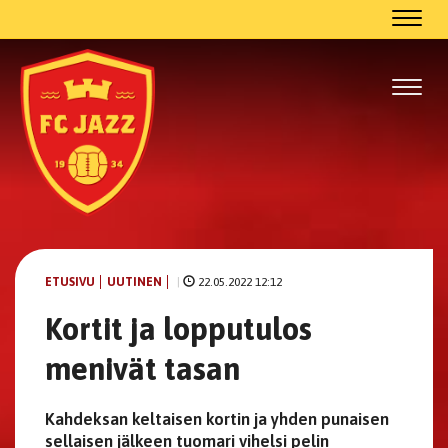
Navig
Navig
ETUSIVU
UUTINEN
|
22.05.2022 12:12
Kortit ja lopputulos
menivät tasan
Kahdeksan keltaisen kortin ja yhden punaisen
sellaisen jälkeen tuomari vihelsi pelin