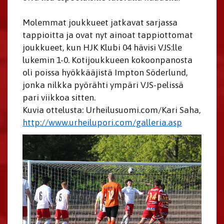
​​​​​​​Molemmat joukkueet jatkavat sarjassa
tappioitta ja ovat nyt ainoat tappiottomat
joukkueet, kun HJK Klubi 04 hävisi VJS:lle
lukemin 1-0. Kotijoukkueen kokoonpanosta
oli poissa hyökkääjistä Impton Söderlund,
jonka nilkka pyörähti ympäri VJS-pelissä
pari viikkoa sitten.
Kuvia ottelusta: Urheilusuomi.com/Kari Saha,
http://www.urheilupori.com/galleria.asp