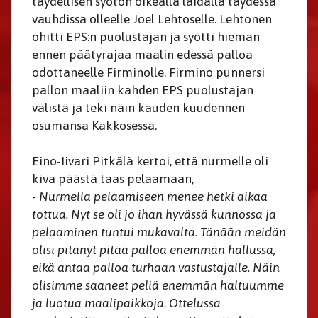
täydellisen syötön oikealla laidalla täydessä
vauhdissa olleelle Joel Lehtoselle. Lehtonen
ohitti EPS:n puolustajan ja syötti hieman
ennen päätyrajaa maalin edessä palloa
odottaneelle Firminolle. Firmino punnersi
pallon maaliin kahden EPS puolustajan
välistä ja teki näin kauden kuudennen
osumansa Kakkosessa.
Eino-Iivari Pitkälä kertoi, että nurmelle oli
kiva päästä taas pelaamaan,
- Nurmella pelaamiseen menee hetki aikaa
tottua. Nyt se oli jo ihan hyvässä kunnossa ja
pelaaminen tuntui mukavalta. Tänään meidän
olisi pitänyt pitää palloa enemmän hallussa,
eikä antaa palloa turhaan vastustajalle. Näin
olisimme saaneet peliä enemmän haltuumme
ja luotua maalipaikkoja. Ottelussa