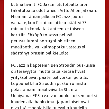
kulma livahti FC Jazzin etutolpalta läpi
takatolpalla odottaneen Arttu Ahon jalkaan.
Hieman tämän jälkeen FC Jazz joutui
vajaalle, kun Firminon ottelu päättyi 73
minuutin kohdalla kahteen keltaiseen
korttiin. Ehkäpä toisessa pelissä
perustellumpi portugalinkielinen
maalipotku vai kulmapotku vastaus oli
säästänyt brassin pelikiellolta.
FC Jazzin kapteenin Ben Stroudin puskuissa
oli terävyyttä, mutta tällä kertaa hyvät
yritykset eivät päätyneet verkon perälle.
Loppuhetkillä Stroudin puskun onnistui
pelastamaan maaliviivalta Shunta
Uchiyama. EPS:n vahvan puolustuksen tueksi
kauden alla hankkimat japanilaiset ovat
oiva lisä espoolaisille tulevalla kaudella.