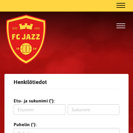
Navig
Navig
Henkilötiedot
Etu- ja sukunimi (*):
Puhelin (*):