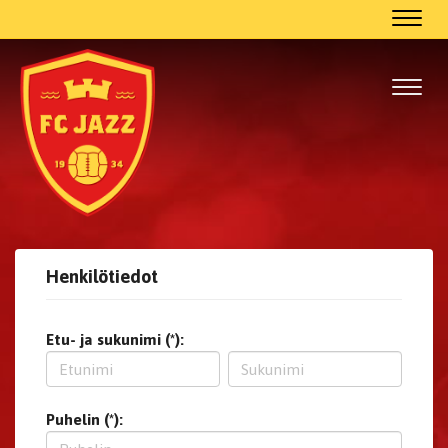
Navig
Navig
Henkilötiedot
Etu- ja sukunimi (*):
Puhelin (*):