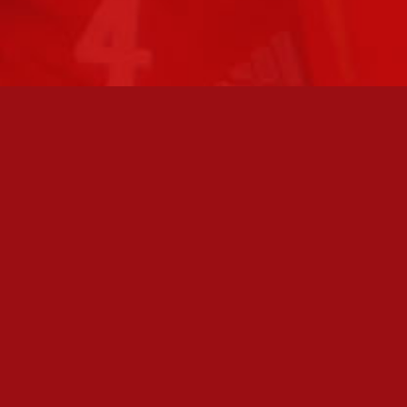
FC JAZZ JUNIORIT RY / FC JAZZ OY
Toimisto
Kansakoulukatu 1
28200 Pori
toiminnanjohtaja@fcjazz.com
0400 741 713
Laajemmat yhteystiedot
TOIMISTO AVOINNA