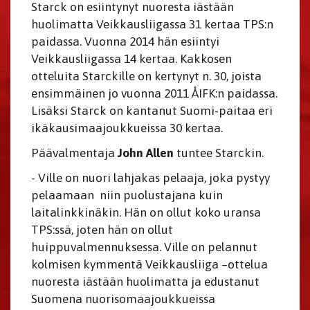
Starck on esiintynyt nuoresta iästään
huolimatta Veikkausliigassa 31 kertaa TPS:n
paidassa. Vuonna 2014 hän esiintyi
Veikkausliigassa 14 kertaa. Kakkosen
otteluita Starckille on kertynyt n. 30, joista
ensimmäinen jo vuonna 2011 ÅIFK:n paidassa.
Lisäksi Starck on kantanut Suomi-paitaa eri
ikäkausimaajoukkueissa 30 kertaa.
Päävalmentaja
John Allen
tuntee Starckin.
- Ville on nuori lahjakas pelaaja, joka pystyy
pelaamaan niin puolustajana kuin
laitalinkkinäkin. Hän on ollut koko uransa
TPS:ssä, joten hän on ollut
huippuvalmennuksessa. Ville on pelannut
kolmisen kymmentä Veikkausliiga –ottelua
nuoresta iästään huolimatta ja edustanut
Suomena nuorisomaajoukkueissa