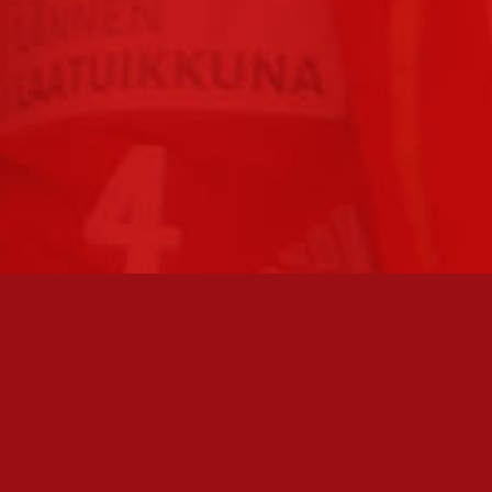
FC JAZZ JUNIORIT RY / FC JAZZ OY
Toimisto
Kansakoulukatu 1
28200 Pori
toiminnanjohtaja@fcjazz.com