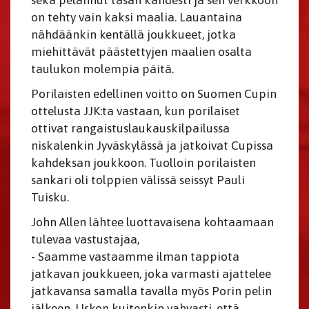
sekä pelannut tasan kahdesti ja sen verkkoon
on tehty vain kaksi maalia. Lauantaina
nähdäänkin kentällä joukkueet, jotka
miehittävät päästettyjen maalien osalta
taulukon molempia päitä.
Porilaisten edellinen voitto on Suomen Cupin
ottelusta JJK:ta vastaan, kun porilaiset
ottivat rangaistuslaukauskilpailussa
niskalenkin Jyväskylässä ja jatkoivat Cupissa
kahdeksan joukkoon. Tuolloin porilaisten
sankari oli tolppien välissä seissyt Pauli
Tuisku.
John Allen lähtee luottavaisena kohtaamaan
tulevaa vastustajaa,
- Saamme vastaamme ilman tappiota
jatkavan joukkueen, joka varmasti ajattelee
jatkavansa samalla tavalla myös Porin pelin
jälkeen. Uskon kuitenkin vahvasti, että