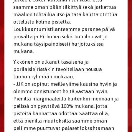
saamme oman pään tilkittyä sekä jatkettua
maalien tehtailua itse ja tätä kautta otettua
ottelusta kolme pistettä.
Loukkaantumistilanteemme paranee päivä
päivältä ja Pirhonen sekä Junnila ovat jo
mukana täysipainoisesti harjoituksissa
mukana.
Ykkönen on alkanut tasaisena ja
porilaisleirissäkin tavoitellaan nousua
tuohon ryhmään mukaan,
- JJK on sopinut meille viime kausina hyvin ja
olemme onnistuneet heitä vastaan hyvin.
Pienillä marginaaleilla kuitenkin mennään ja
pelissä on pysyttävä 100% mukana, jotta
pisteitä kannattaa odottaa. Saattaa olla,
että pienillä muutoksilla saamme oman
peliimme puuttuvat palaset loksahtamaan