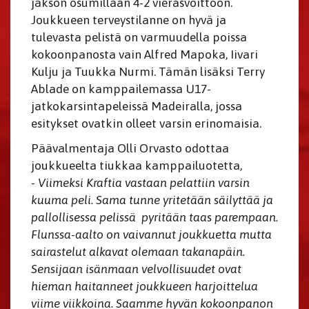
jakson osumillaan 4-2 vierasvoittoon.
Joukkueen terveystilanne on hyvä ja
tulevasta pelistä on varmuudella poissa
kokoonpanosta vain Alfred Mapoka, Iivari
Kulju ja Tuukka Nurmi. Tämän lisäksi Terry
Ablade on kamppailemassa U17-
jatkokarsintapeleissä Madeiralla, jossa
esitykset ovatkin olleet varsin erinomaisia.
Päävalmentaja Olli Orvasto odottaa
joukkueelta tiukkaa kamppailuotetta,
- Viimeksi Kraftia vastaan pelattiin varsin
kuuma peli. Sama tunne yritetään säilyttää ja
pallollisessa pelissä pyritään taas parempaan.
Flunssa-aalto on vaivannut joukkuetta mutta
sairastelut alkavat olemaan takanapäin.
Sensijaan isänmaan velvollisuudet ovat
hieman haitanneet joukkueen harjoittelua
viime viikkoina. Saamme hyvän kokoonpanon