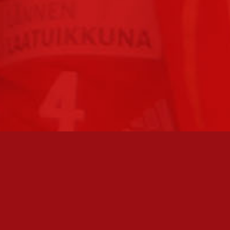
FC JAZZ JUNIORIT RY / FC JAZZ OY
Toimisto
Kansakoulukatu 1
28200 Pori
toiminnanjohtaja@fcjazz.com