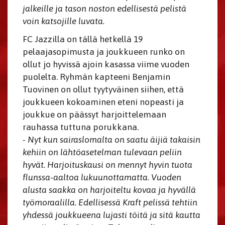
jalkeille ja tason noston edellisestä pelistä
voin katsojille luvata.
FC Jazzilla on tällä hetkellä 19
pelaajasopimusta ja joukkueen runko on
ollut jo hyvissä ajoin kasassa viime vuoden
puolelta. Ryhmän kapteeni Benjamin
Tuovinen on ollut tyytyväinen siihen, että
joukkueen kokoaminen eteni nopeasti ja
joukkue on päässyt harjoittelemaan
rauhassa tuttuna porukkana.
- Nyt kun sairaslomalta on saatu äijiä takaisin
kehiin on lähtöasetelman tulevaan peliin
hyvät.
Harjoituskausi on mennyt hyvin tuota
flunssa-aaltoa lukuunottamatta. Vuoden
alusta saakka on harjoiteltu kovaa ja hyvällä
työmoraalilla. Edellisessä Kraft pelissä tehtiin
yhdessä joukkueena lujasti töitä ja sitä kautta