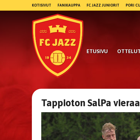
KOTISIVUT
FANIKAUPPA
FC JAZZ JUNIORIT
PORI C
ETUSIVU
OTTELU
Tappioton SalPa vieraak