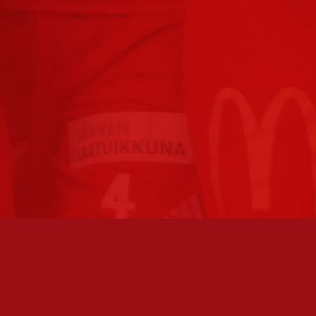
TO AVOINNA
PÄÄSIVUT
athan soittamalla, että
Joukkue