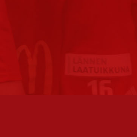
FC JAZZ JUNIORIT RY / FC JAZZ OY
TOIMIS
Toimisto
Varmist