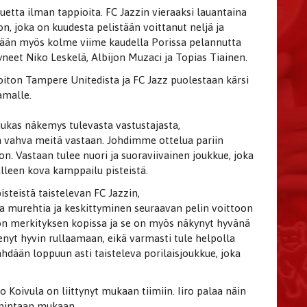
etta ilman tappioita. FC Jazzin vieraaksi lauantaina
, joka on kuudesta pelistään voittanut neljä ja
hdään myös kolme viime kaudella Porissa pelannutta
yneet Niko Leskelä, Albijon Muzaci ja Topias Tiainen.
oiton Tampere Unitedista ja FC Jazz puolestaan kärsi
amalle.
adukas näkemys tulevasta vastustajasta,
la vahva meitä vastaan. Johdimme ottelua pariin
n. Vastaan tulee nuori ja suoraviivainen joukkue, joka
älleen kova kamppailu pisteistä.
steistä taistelevan FC Jazzin,
kaa murehtia ja keskittyminen seuraavan pelin voittoon
iton merkityksen kopissa ja se on myös näkynyt hyvänä
enyt hyvin rullaamaan, eikä varmasti tule helpolla
hdään loppuun asti taisteleva porilaisjoukkue, joka
 Koivula on liittynyt mukaan tiimiin. Iiro palaa näin
imintaan mukaan.