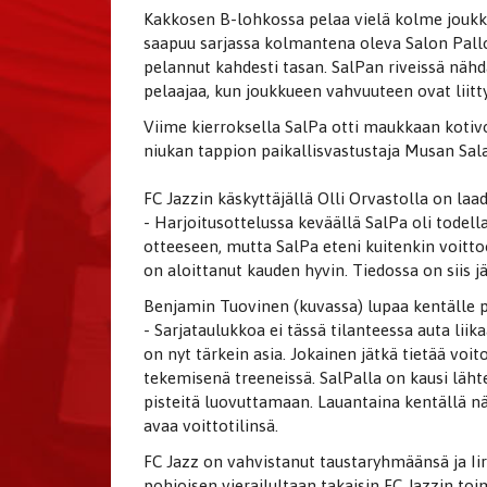
Kakkosen B-lohkossa pelaa vielä kolme joukku
saapuu sarjassa kolmantena oleva Salon Pallon
pelannut kahdesti tasan. SalPan riveissä nä
pelaajaa, kun joukkueen vahvuuteen ovat liitt
Viime kierroksella SalPa otti maukkaan kotiv
niukan tappion paikallisvastustaja Musan Sal
FC Jazzin käskyttäjällä Olli Orvastolla on la
- Harjoitusottelussa keväällä SalPa oli todel
otteeseen, mutta SalPa eteni kuitenkin voittoo
on aloittanut kauden hyvin. Tiedossa on siis j
Benjamin Tuovinen (kuvassa) lupaa kentälle pi
- Sarjataulukkoa ei tässä tilanteessa auta lii
on nyt tärkein asia. Jokainen jätkä tietää vo
tekemisenä treeneissä. SalPalla on kausi läht
pisteitä luovuttamaan. Lauantaina kentällä nä
avaa voittotilinsä.
FC Jazz on vahvistanut taustaryhmäänsä ja Iiro
pohjoisen vierailultaan takaisin FC Jazzin to