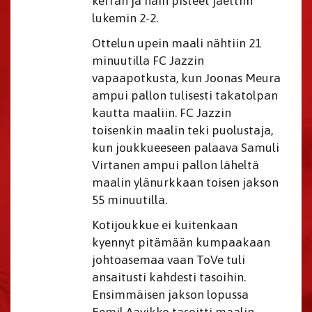
kerran ja näin pisteet jaettiin
lukemin 2-2.
Ottelun upein maali nähtiin 21
minuutilla FC Jazzin
vapaapotkusta, kun Joonas Meura
ampui pallon tulisesti takatolpan
kautta maaliin. FC Jazzin
toisenkin maalin teki puolustaja,
kun joukkueeseen palaava Samuli
Virtanen ampui pallon läheltä
maalin ylänurkkaan toisen jakson
55 minuutilla.
Kotijoukkue ei kuitenkaan
kyennyt pitämään kumpaakaan
johtoasemaa vaan ToVe tuli
ansaitusti kahdesti tasoihin.
Ensimmäisen jakson lopussa
Eemil Aavikko tasoitti maalin