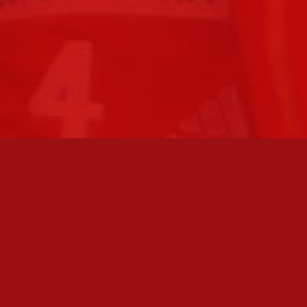
FC JAZZ JUNIORIT RY / FC JAZZ OY
Toimisto
Kansakoulukatu 1
28200 Pori
toiminnanjohtaja@fcjazz.com
0400 741 713