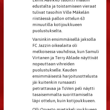
edustalta ja toistamiseen vieraat
tulivat tasoihin Ville Mäkelän
riistäessä pallon ottelun 63
minuutilla kotijoukkueen
puolustukselta.
Varsinkin ensimmäisellä jaksolla
FC Jazzin oikealaita oli
melkoisessa vauhdissa, kun Samuli
Virtanen ja Terry Ablade näyttivät
nopeuttaan vihreiden
puolustukselle. Kauden
ensimmäisestä harjoitusottelusta
jäi kuitenkin runsaasti
petrattavaa ja ToVen peli näytti
tasaisemmalta suorittamiselta
läpi ottelun, kuin kotijoukkueen.
Olli Orvasto mietiskeli joukkueen