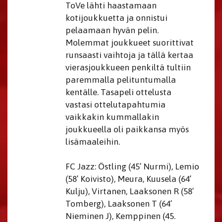
ToVe lähti haastamaan
kotijoukkuetta ja onnistui
pelaamaan hyvän pelin.
Molemmat joukkueet suorittivat
runsaasti vaihtoja ja tällä kertaa
vierasjoukkueen penkiltä tultiin
paremmalla pelituntumalla
kentälle. Tasapeli ottelusta
vastasi ottelutapahtumia
vaikkakin kummallakin
joukkueella oli paikkansa myös
lisämaaleihin.
FC Jazz: Östling (45’ Nurmi), Lemio
(58’ Koivisto), Meura, Kuusela (64’
Kulju), Virtanen, Laaksonen R (58’
Tomberg), Laaksonen T (64’
Nieminen J), Kemppinen (45.