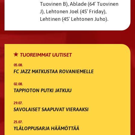
Tuovinen B), Ablade (64’ Tuovinen
J), Lehtonen Joel (45’ Friday),
Lehtinen (45’ Lehtonen Juho).
TUOREIMMAT UUTISET
05.08.
FC JAZZ MATKUSTAA ROVANIEMELLE
02.08.
TAPPIOTON PUTKI JATKUU
29.07.
SAVOLAISET SAAPUVAT VIERAAKSI
25.07.
YLÄLOPPUSARJA HÄÄMÖTTÄÄ