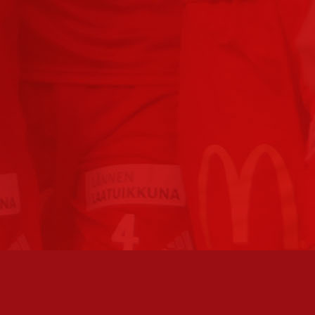
TO AVOINNA
PÄÄSIVUT