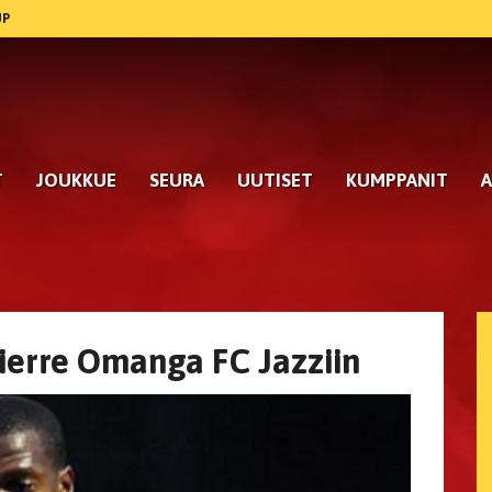
UP
T
JOUKKUE
SEURA
UUTISET
KUMPPANIT
A
ierre Omanga FC Jazziin