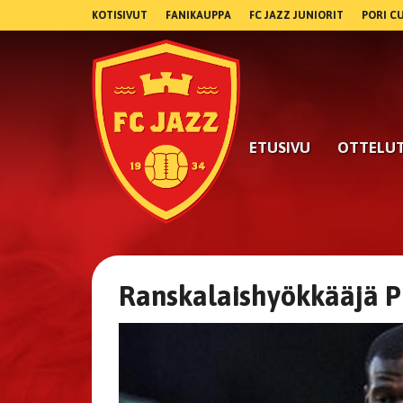
KOTISIVUT
FANIKAUPPA
FC JAZZ JUNIORIT
PORI C
ETUSIVU
OTTELU
Ranskalaishyökkääjä P