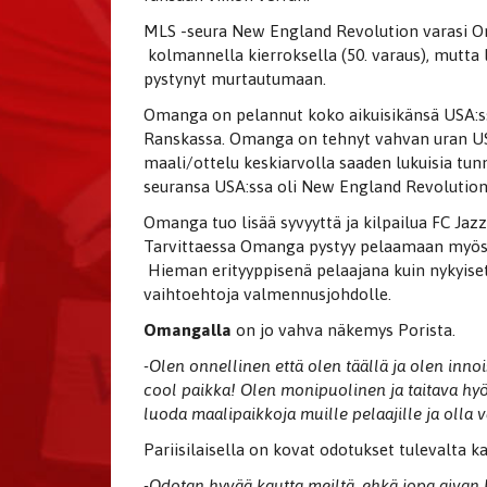
MLS -seura New England Revolution varasi O
kolmannella kierroksella (50. varaus), mutta 
pystynyt murtautumaan.
Omanga on pelannut koko aikuisikänsä USA:ss
Ranskassa. Omanga on tehnyt vahvan uran USA
maali/ottelu keskiarvolla saaden lukuisia tunn
seuransa USA:ssa oli New England Revolution
Omanga tuo lisää syvyyttä ja kilpailua FC Jaz
Tarvittaessa Omanga pystyy pelaamaan myös la
Hieman erityyppisenä pelaajana kuin nykyise
vaihtoehtoja valmennusjohdolle.
Omangalla
on jo vahva näkemys Porista.
-Olen onnellinen että olen täällä ja olen inno
cool paikka! Olen monipuolinen ja taitava hy
luoda maalipaikkoja muille pelaajille ja olla va
Pariisilaisella on kovat odotukset tulevalta ka
-Odotan hyvää kautta meiltä, ehkä jopa aivan k