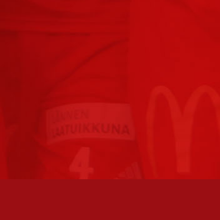
TO AVOINNA
PÄÄSIVUT