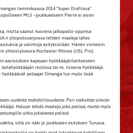
mangan tammikuussa 2014 ”Super Draftissa”
lopulliseen MLS –joukkueeseen Pierre ei aivan
a, mutta saanut nuorena jalkapallo-oppinsa
:n yliopistosarjoissa tehden maaleja lähes
ustuksia ja valintoja esityksistään. Hänen viimeisin
in yhteistyöseura Rochester Rhinos (USL Pro).
zin aavistuksen kapeaan hyökkääjätilanteeseen.
itahyökkääjän roolissa tai ns. toisena hyökkääjä.
t hyökkäävät pelaajat Omanga tuo myös lisää
issani uudesta mahdollisuudesta. Pori vaikuttaa olevan
ökkääjä. Haluan tehdä maaleja joka pelissä, mutta myös
stustajille uhka jokaisessa pelissä.
udelta, sillä on näki jo joukkueen esityksen Turussa.
ärkipaikoille jos kaikki asiat loksahtavat kohdilleen.