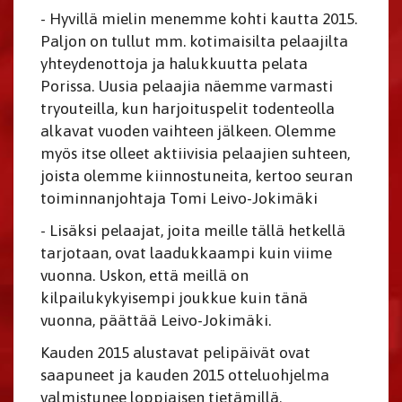
- Hyvillä mielin menemme kohti kautta 2015.
Paljon on tullut mm. kotimaisilta pelaajilta
yhteydenottoja ja halukkuutta pelata
Porissa. Uusia pelaajia näemme varmasti
tryouteilla, kun harjoituspelit todenteolla
alkavat vuoden vaihteen jälkeen. Olemme
myös itse olleet aktiivisia pelaajien suhteen,
joista olemme kiinnostuneita, kertoo seuran
toiminnanjohtaja Tomi Leivo-Jokimäki
- Lisäksi pelaajat, joita meille tällä hetkellä
tarjotaan, ovat laadukkaampi kuin viime
vuonna. Uskon, että meillä on
kilpailukykyisempi joukkue kuin tänä
vuonna, päättää Leivo-Jokimäki.
Kauden 2015 alustavat pelipäivät ovat
saapuneet ja kauden 2015 otteluohjelma
valmistunee loppiaisen tietämillä.