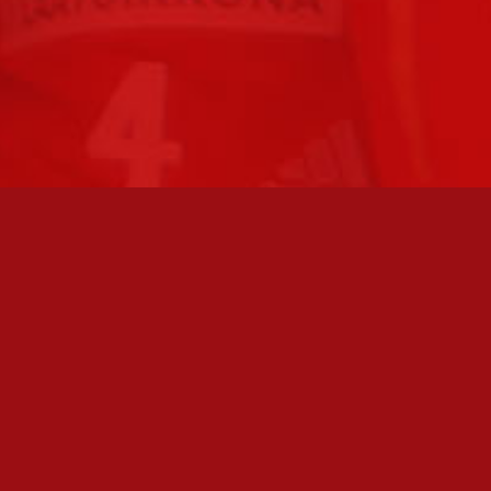
FC JAZZ JUNIORIT RY / FC JAZZ OY
Toimisto
Kansakoulukatu 1
28200 Pori
toiminnanjohtaja@fcjazz.com
0400 741 713
Laajemmat yhteystiedot