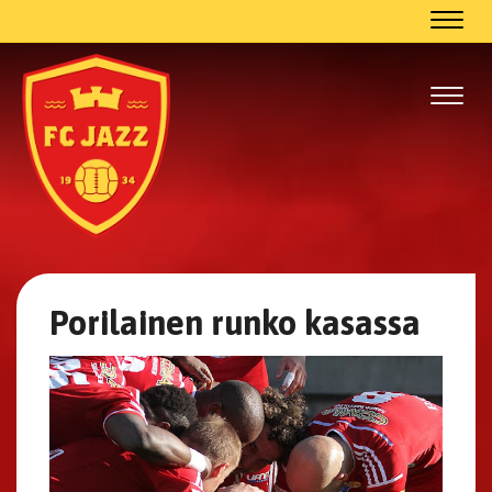
Navig
Navig
Porilainen runko kasassa