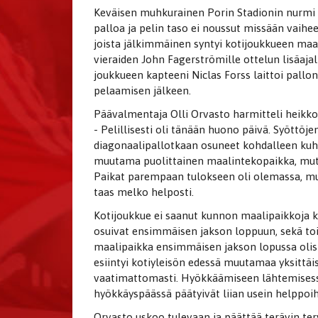
Keväisen muhkurainen Porin Stadionin nurmi t
palloa ja pelin taso ei noussut missään vaihe
joista jälkimmäinen syntyi kotijoukkueen ma
vieraiden John Fagerströmille ottelun lisäajal
joukkueen kapteeni Niclas Forss laittoi pall
pelaamisen jälkeen.
Päävalmentaja Olli Orvasto harmitteli heikkoa
- Pelillisesti oli tänään huono päivä. Syöttö
diagonaalipallotkaan osuneet kohdalleen kuhmu
muutama puolittainen maalintekopaikka, mutt
Paikat parempaan tulokseen oli olemassa, mu
taas melko helposti.
Kotijoukkue ei saanut kunnon maalipaikkoja 
osuivat ensimmäisen jakson loppuun, sekä toi
maalipaikka ensimmäisen jakson lopussa olisi 
esiintyi kotiyleisön edessä muutamaa yksitt
vaatimattomasti. Hyökkäämiseen lähtemisessä 
hyökkäyspäässä päätyivät liian usein helppoi
Orvasto uskoo tulevaan ja päättää terävin ter