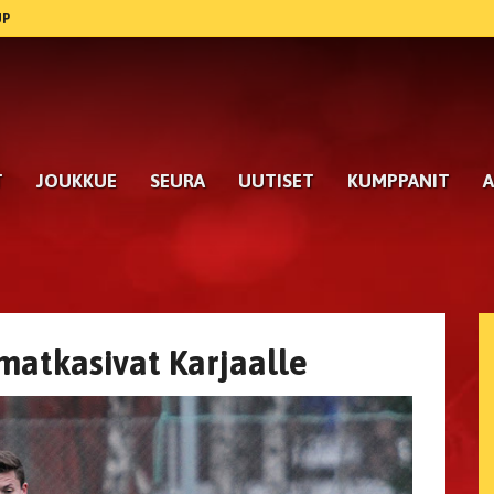
UP
T
JOUKKUE
SEURA
UUTISET
KUMPPANIT
A
 matkasivat Karjaalle