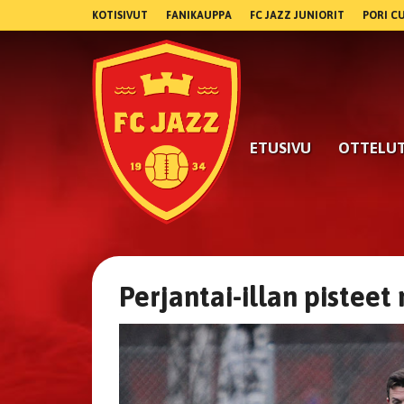
KOTISIVUT
FANIKAUPPA
FC JAZZ JUNIORIT
PORI C
ETUSIVU
OTTELU
Perjantai-illan pisteet