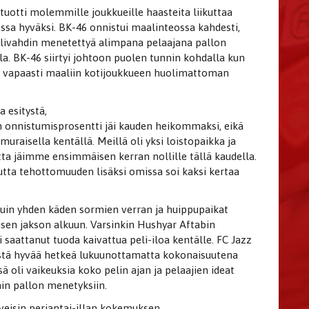
uotti molemmille joukkueille haasteita liikuttaa
essa hyväksi. BK-46 onnistui maalinteossa kahdesti,
alivahdin menetettyä alimpana pelaajana pallon
la. BK-46 siirtyi johtoon puolen tunnin kohdalla kun
on vapaasti maaliin kotijoukkueen huolimattoman
 esitystä,
jen onnistumisprosentti jäi kauden heikommaksi, eikä
raisella kentällä. Meillä oli yksi loistopaikka ja
a jäimme ensimmäisen kerran nollille tällä kaudella.
tta tehottomuuden lisäksi omissa soi kaksi kertaa
kuin yhden käden sormien verran ja huippupaikat
sen jakson alkuun. Varsinkin Hushyar Aftabin
saattanut tuoda kaivattua peli-iloa kentälle. FC Jazz
äistä hyvää hetkeä lukuunottamatta kokonaisuutena
oli vaikeuksia koko pelin ajan ja pelaajien ideat
hin pallon menetyksiin.
veisin perjantai-illan kokemuksen,