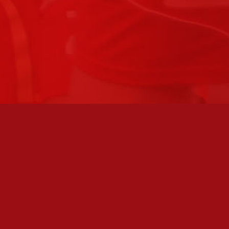
FC JAZZ UUTISKIRJE
Olen lukenut
tietosuojaselosteen