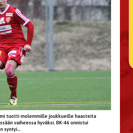
mi tuotti molemmille joukkueille haasteita
missään vaiheessa hyväksi. BK-46 onnistui
 syntyi...