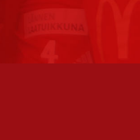
TO AVOINNA
PÄÄSIVUT
athan soittamalla, että
Joukkue
paikalla, ennen kuin vierailet
tollamme:
Ottelut
kilöiden omat yhteystiedot löydät
Liput
Uutiset