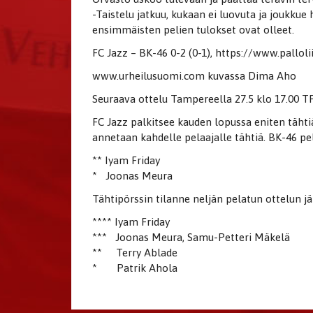
-Taistelu jatkuu, kukaan ei luovuta ja joukkue
ensimmäisten pelien tulokset ovat olleet.
FC Jazz – BK-46 0-2 (0-1), https://www.pallol
www.urheilusuomi.com kuvassa Dima Aho
Seuraava ottelu Tampereella 27.5 klo 17.00 T
FC Jazz palkitsee kauden lopussa eniten tähti
annetaan kahdelle pelaajalle tähtiä. BK-46 pel
** Iyam Friday
* Joonas Meura
Tähtipörssin tilanne neljän pelatun ottelun jä
**** Iyam Friday
*** Joonas Meura, Samu-Petteri Mäkelä
** Terry Ablade
* Patrik Ahola