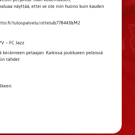
 haluaa näyttää, ettei se ole niin huono kuin kauden
iitto.fi/tulospalvelu/ottelu&778443&M2
PV – FC Jazz
ä keränneen pelaajan. Kaikissa joukkueen peleissä
in tähdet:
lkeen: