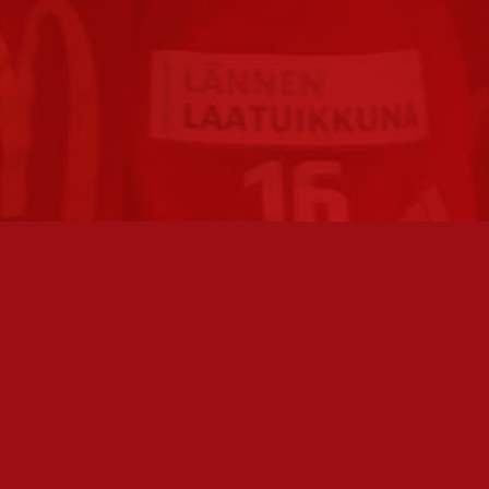
FC JAZZ JUNIORIT RY / FC JAZZ OY
TOIMIS
Toimisto
Varmist
Kansakoulukatu 1
olemme 
28200 Pori
toimis
toiminnanjohtaja@fcjazz.com
Toimihen
0400 741 713
sivulta: