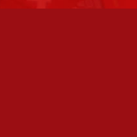
FC JAZZ JUNIORIT RY / FC JAZZ OY
Toimisto
Kansakoulukatu 1
28200 Pori
toiminnanjohtaja@fcjazz.com
0400 741 713
Laajemmat yhteystiedot
TOIMISTO AVOINNA
Varmistathan soittamalla, että olemme paikalla,
ennen kuin vierailet toimistollamme:
Toimihenkilöiden omat yhteystiedot löydät sivulta: