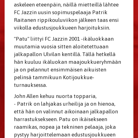
askeleen eteenpäin, näillä mietteillä lähtee
FC Jazzin uusin sopimuspelaaja Patrik
Raitanen rippikouluviikon jälkeen taas ensi
viikolla edustusjoukkueen harjoituksiin.
"Patu" liittyi FC Jazzin 2001 -ikäluokkaan
muutamia vuosia sitten aloitetettuaan
jalkapallon Ulvilan kentillä. Tällä hetkellä
hän kuuluu ikäluokan maajoukkueryhmään
ja on pelannut ensimmäisen aikuisten
pelinsä tammikuun Kotijoukkue-
turnauksessa.
John Allen kehuu nuorta topparia,
- Patrik on lahjakas urheilija ja on hienoa,
että hän on valinnut aikoinaan jalkapallon
harrastuksekseen. Patu on ikäisekseen
raamikas, nopea ja tekninen pelaaja, joka
pystyy harjoittelemaan edustusjoukkueen