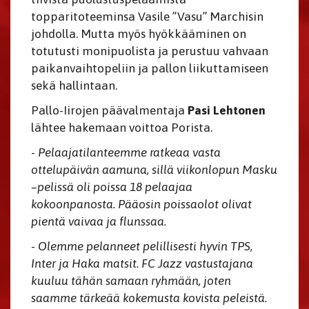
topparitoteeminsa Vasile ”Vasu” Marchisin
johdolla. Mutta myös hyökkääminen on
totutusti monipuolista ja perustuu vahvaan
paikanvaihtopeliin ja pallon liikuttamiseen
sekä hallintaan.
Pallo-Iirojen päävalmentaja
Pasi Lehtonen
lähtee hakemaan voittoa Porista.
-
Pelaajatilanteemme ratkeaa vasta
ottelupäivän aamuna, sillä viikonlopun Masku
–pelissä oli poissa 18 pelaajaa
kokoonpanosta. Pääosin poissaolot olivat
pientä vaivaa ja flunssaa.
-
Olemme pelanneet pelillisesti hyvin TPS,
Inter ja Haka matsit. FC Jazz vastustajana
kuuluu tähän samaan ryhmään, joten
saamme tärkeää kokemusta kovista peleistä.