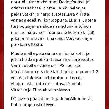
norsunluurannikkolaiset Dodo Kouassi ja
Adams Diabate. Nämä kaikki pelaajat
pelasivatkin jo harjoitusottelussa ÅIFK:ta
vastaan edellisviikonloppuna. Lisäksi uutena
testipelaajana nähdään mielenkiintoinen
nimi, seinäjokinen Tuomas Lähdesmäki (18),
joka on viime viikot hakenut Veikkausliiga -
paikkaa VPS:stä.
Muutamalla pelaajalla on pieniä kolhuja,
joten heidän pelikuntonsa on vielä arvoitus.
Varmuudella sivussa on TPS –pelissä
loukkaantunut Ville Starck, joka toipunee 1-2
viikossa takaisin pelikuntoon. Lisäksi
ylioppilaskirjoitukset pitävät Samuli
Virtasen ja Elias Ahteen sivussa.
FC Jazzin päävalmentaja
John Allen
tietää
Pallo-Iirojen iskukyvyn.