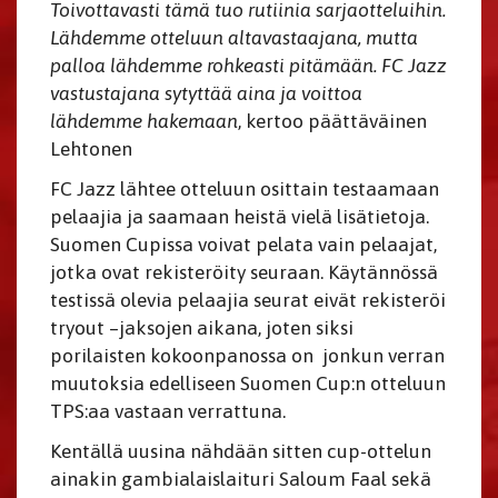
Toivottavasti tämä tuo rutiinia sarjaotteluihin.
Lähdemme otteluun altavastaajana, mutta
palloa lähdemme rohkeasti pitämään. FC Jazz
vastustajana sytyttää aina ja voittoa
lähdemme hakemaan
, kertoo päättäväinen
Lehtonen
FC Jazz lähtee otteluun osittain testaamaan
pelaajia ja saamaan heistä vielä lisätietoja.
Suomen Cupissa voivat pelata vain pelaajat,
jotka ovat rekisteröity seuraan. Käytännössä
testissä olevia pelaajia seurat eivät rekisteröi
tryout –jaksojen aikana, joten siksi
porilaisten kokoonpanossa on jonkun verran
muutoksia edelliseen Suomen Cup:n otteluun
TPS:aa vastaan verrattuna.
Kentällä uusina nähdään sitten cup-ottelun
ainakin gambialaislaituri Saloum Faal sekä