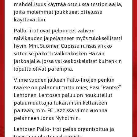
mahdollisuus käyttää ottelussa testipelaajia,
joita molemmat joukkueet ottelussa
käyttävätkin.
Pallo-Iirot ovat pelanneet vahvan
talvikauden ja pelanneet myös tuloksellisesti
hyvin. Mm. Suomen Cupissa runsas viikko
sitten se pakotti Valkeakosken Hakan
jatkoajalle, jossa valkeakoskelaiset kuitenkin
lopulta olivat parempia.
Viime vuoden jälkeen Pallo-Iirojen penkin
taakse on palannut tuttu mies, Pasi ”Pantse”
Lehtonen. Lehtosen paluu on houkutellut
paluumuuttajia takaisin sinikeltaiseen
paitaan, mm. FC Jazzissa viime vuonna
pelanneen Jonas Nyholmin.
Lehtosen Pallo-Iirot pelaa organisoitua ja
tiivistä puolustuspelaamista