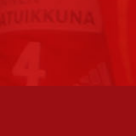
FC JAZZ JUNIORIT RY / FC JAZZ OY
Toimisto
Kansakoulukatu 1
28200 Pori