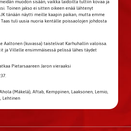
 meidän muodon sisään, vaikka laidoilta tultiin kovaa ja
ksi. Toinen jakso ei sitten oikeen enää lähtenyt
ä SJK tänään näytti meille kaapin paikan, mutta emme
Taas tuli uusia nuoria kentälle poissaolojen johdosta
e Aaltonen (kuvassa) taistelivat Karhuhallin valoissa.
it ja Villelle ensimmäisessä pelissä lähes täydet
tkaa Pietarsaareen Jaron vieraaksi
237.
, Ahola (Mäkelä), Aftab, Kemppinen, Laaksonen, Lemio,
a, Lehtinen