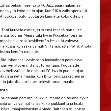
ikuttaa pelaamiseensa ja FC Jazz pääsi näkemään
mpoa yllä koko pelin ajan. Kun SJK:n vaihtopenkiltä
kotijoukkue joutui puolustuskannalle koko ottelun
 Toni Kuusela osoitti, että ensi kesänä hän tulee
issä. Joonas Meura tuki hyvin Kuuselaa toisena
mppisen kanssa keskikentän keskellä vahvasti.
n alkussa, kun sekä Samuli Virtanen, että Patrik Ahola
ksena kentän reunalle.
illa Johannes Laasksosen laukauksen painuessa
in venytys ei riittänyt torjuntaan. Puoliajalle
ovihellystä pallo ohjautui FC Jazzin puolustajan
ki vielä neljä maalia, kun Billy Ions, Laaksonen ja
lla jaksolla porilaiset tekivät oman maalin.
vasto
SJK oli tänään parempi joukkue. Meillä on takana hyvin
eilu on vaivannut lähes koko joukkuetta ja lisäksi
 Lisäksi maajoukkueduo Ablade-Raitanen oli poissa