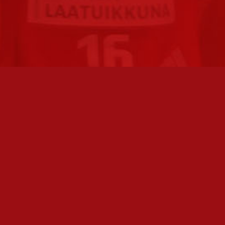
FC JAZZ JUNIORIT RY / FC JAZZ OY
TOIMIS
Toimisto
Varmist
Kansakoulukatu 1
olemme 
28200 Pori
toimis
toiminnanjohtaja@fcjazz.com
Toimihen
0400 741 713
sivulta:
Laajemmat yhteystiedot
Seura