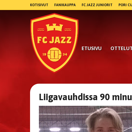
KOTISIVUT
FANIKAUPPA
FC JAZZ JUNIORIT
PORI C
ETUSIVU
OTTELU
Liigavauhdissa 90 minu