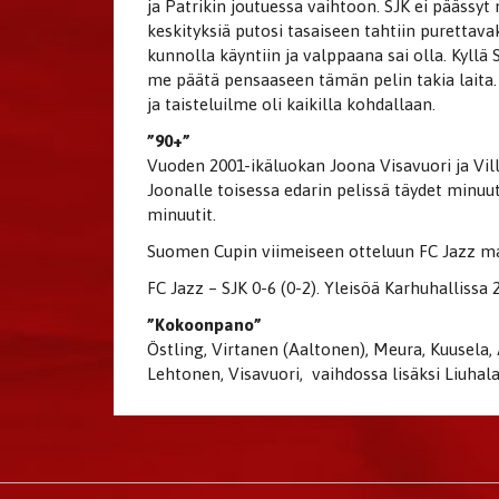
ja Patrikin joutuessa vaihtoon. SJK ei päässyt
keskityksiä putosi tasaiseen tahtiin purettava
kunnolla käyntiin ja valppaana sai olla. Kyll
me päätä pensaaseen tämän pelin takia laita. 
ja taisteluilme oli kaikilla kohdallaan.
”90+”
Vuoden 2001-ikäluokan Joona Visavuori ja Vill
Joonalle toisessa edarin pelissä täydet minuut
minuutit.
Suomen Cupin viimeiseen otteluun FC Jazz ma
FC Jazz – SJK 0-6 (0-2). Yleisöä Karhuhallissa 
”Kokoonpano”
Östling, Virtanen (Aaltonen), Meura, Kuusela
Lehtonen, Visavuori, vaihdossa lisäksi Liuhal