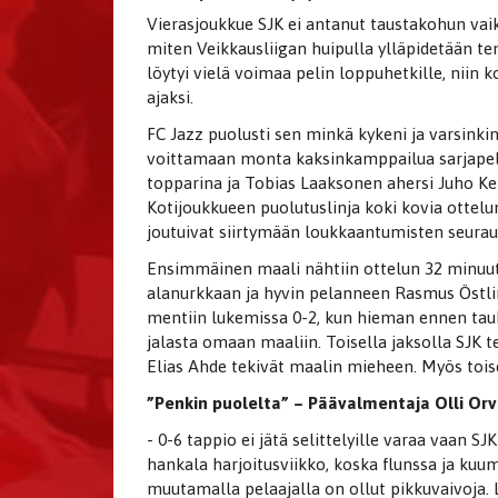
Vierasjoukkue SJK ei antanut taustakohun va
miten Veikkausliigan huipulla ylläpidetään te
löytyi vielä voimaa pelin loppuhetkille, niin 
ajaksi.
FC Jazz puolusti sen minkä kykeni ja varsinkin
voittamaan monta kaksinkamppailua sarjapele
topparina ja Tobias Laaksonen ahersi Juho Ke
Kotijoukkueen puolutuslinja koki kovia ottelu
joutuivat siirtymään loukkaantumisten seurau
Ensimmäinen maali nähtiin ottelun 32 minuut
alanurkkaan ja hyvin pelanneen Rasmus Östling
mentiin lukemissa 0-2, kun hieman ennen tauk
jalasta omaan maaliin. Toisella jaksolla SJK te
Elias Ahde tekivät maalin mieheen. Myös toise
”Penkin puolelta” – Päävalmentaja Olli Or
- 0-6 tappio ei jätä selittelyille varaa vaan 
hankala harjoitusviikko, koska flunssa ja kuum
muutamalla pelaajalla on ollut pikkuvaivoja.