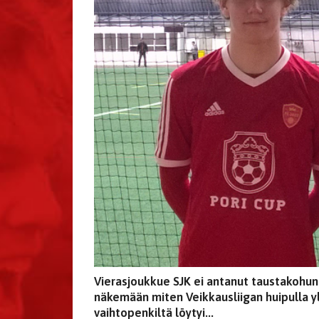
Vierasjoukkue SJK ei antanut taustakohun
näkemään miten Veikkausliigan huipulla yl
vaihtopenkiltä löytyi...