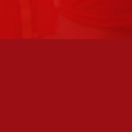
FC JAZZ UUTISKIRJE
Olen lukenut
tietosuojaselosteen
ja hyväksyn henkilötietojeni
käsittelyn