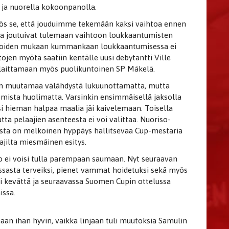
a ja nuorella kokoonpanolla.
myös se, että jouduimme tekemään kaksi vaihtoa ennen
hola joutuivat tulemaan vaihtoon loukkaantumisten
rvioiden mukaan kummankaan loukkaantumisessa ei
ojen myötä saatiin kentälle uusi debytantti Ville
n laittamaan myös puolikuntoinen SP Mäkelä.
un muutamaa välähdystä lukuunottamatta, mutta
mista huolimatta. Varsinkin ensimmäisellä jaksolla
i hieman halpaa maalia jäi kaivelemaan. Toisella
tta pelaajien asenteesta ei voi valittaa. Nuoriso-
ista on melkoinen hyppäys hallitsevaa Cup-mestaria
aajilta miesmäinen esitys.
 ei voisi tulla parempaan saumaan. Nyt seuraavan
nssasta terveiksi, pienet vammat hoidetuksi sekä myös
 kevättä ja seuraavassa Suomen Cupin ottelussa
issa.
aan ihan hyvin, vaikka linjaan tuli muutoksia Samulin