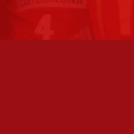
TO AVOINNA
PÄÄSIVUT
athan soittamalla, että
Joukkue
paikalla, ennen kuin vierailet
tollamme:
Ottelut
kilöiden omat yhteystiedot löydät
Liput
Uutiset