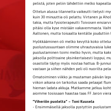
pelistä, joten peliin lähdettiin melko kapeall
Ottelun alussa tilannetta vaikeutti tietysti 
kuin 30 minuuttia oli pelattu. Virtanen ja A
takia, mutta fysioterapeutti Toivosen ensia
pitäisi olla kyse mistään vakavemmasta. Vaiht
Aaltonen, mutta toisaalta kentälle jouduttii
Hyökkääminen oli melko kevyttä koko ottel
puolustussuuntaan olimme uhrautuvaisia luke
puolustaminen toimi melko hyvin, mutta kaks
jaksolla polttoaine yksinkertaisesti loppui, mu
osastolle täytyy myös nostaa hattua. B-junnu
vastaan ja siihen nähden peli oli nuorilta pel
Omatoiminen viikko ja muutaman päivän lepo
viikon aikana on tarkoitus saada pelaajat flu
hieman ladata akkuja. Matkamme jatkuu kohti
aiomme tosissaan haastaa taas FF Jaron viera
”Viheriön puolelta” – Toni Kuusela
- Ensimmäisellä jaksolla pystyttiin puolustam