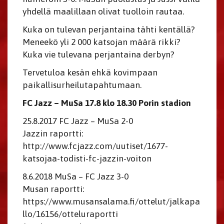
yhdellä maalillaan olivat tuolloin rautaa.
Kuka on tulevan perjantaina tähti kentällä?
Meneekö yli 2 000 katsojan määrä rikki?
Kuka vie tulevana perjantaina derbyn?
Tervetuloa kesän ehkä kovimpaan
paikallisurheilutapahtumaan.
FC Jazz – MuSa 17.8 klo 18.30 Porin stadion
25.8.2017 FC Jazz – MuSa 2-0
Jazzin raportti:
http://www.fcjazz.com/uutiset/1677-
katsojaa-todisti-fc-jazzin-voiton
8.6.2018 MuSa – FC Jazz 3-0
Musan raportti:
https://www.musansalama.fi/ottelut/jalkapa
llo/16156/otteluraportti