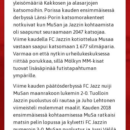
yleisömääriä Kakkosen ja alasarjojen
katsomoihin. Porissa kauden ensimmäisessä
derbyssä Länsi-Porin katsomorakenteet
notkuivat kun MuSan ja Jazzin kohtaamista
oli saapunut seuraamaan 2047 katsojaa.
Viime kaudella FC Jazzin kotiottelua Musaa
vastaan saapui katsomaan 1 677 silmäparia.
Varmaa on että nytkin urheilukeskuksessa
riittää porukkaa, sillä Mölkyn MM-kisat
tuovat lisäsäpinää futistapahtuman
ympärille.
Viime kauden päätösderbyssä FC Jazz nuiji
MuSan maanrakoon lukemin 2-0. Tuolloin
Jazzin puolustus oli rautaa ja Juho Lehtonen
viimeisteli molemmat maalit. Kauden 2018
ensimmäisessä kohtaamisessa MuSa ratkaisi
matsin pelin lopussa ja kylvetti FC Jazzin
numeroin 3-0. MuSan puolustus ja Jussi Välilä