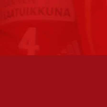
FC JAZZ JUNIORIT RY / FC JAZZ OY
Toimisto
Kansakoulukatu 1
28200 Pori
toiminnanjohtaja@fcjazz.com
0400 741 713