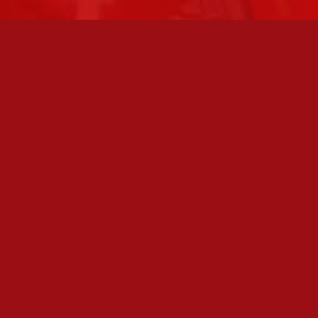
FC JAZZ JUNIORIT RY / FC JAZZ OY
Toimisto
Kansakoulukatu 1
28200 Pori
toiminnanjohtaja@fcjazz.com
0400 741 713
Laajemmat yhteystiedot
TOIMISTO AVOINNA
Varmistathan soittamalla, että olemme paikalla,
ennen kuin vierailet toimistollamme:
Toimihenkilöiden omat yhteystiedot löydät sivulta: