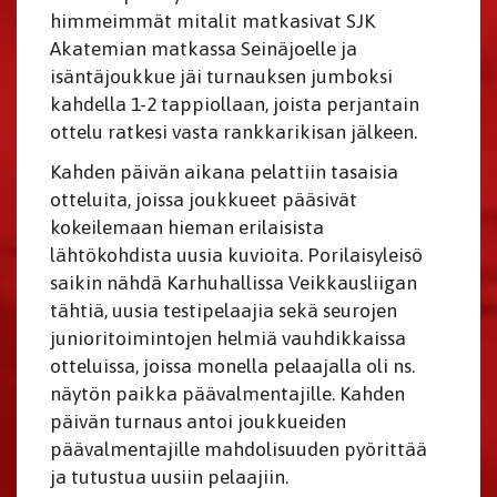
himmeimmät mitalit matkasivat SJK
Akatemian matkassa Seinäjoelle ja
isäntäjoukkue jäi turnauksen jumboksi
kahdella 1-2 tappiollaan, joista perjantain
ottelu ratkesi vasta rankkarikisan jälkeen.
Kahden päivän aikana pelattiin tasaisia
otteluita, joissa joukkueet pääsivät
kokeilemaan hieman erilaisista
lähtökohdista uusia kuvioita. Porilaisyleisö
saikin nähdä Karhuhallissa Veikkausliigan
tähtiä, uusia testipelaajia sekä seurojen
junioritoimintojen helmiä vauhdikkaissa
otteluissa, joissa monella pelaajalla oli ns.
näytön paikka päävalmentajille. Kahden
päivän turnaus antoi joukkueiden
päävalmentajille mahdolisuuden pyörittää
ja tutustua uusiin pelaajiin.