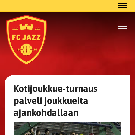
Navig
Navig
Kotijoukkue-turnaus
palveli joukkueita
ajankohdallaan