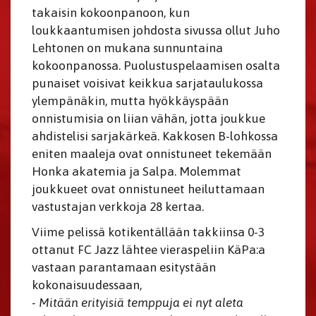
takaisin kokoonpanoon, kun
loukkaantumisen johdosta sivussa ollut Juho
Lehtonen on mukana sunnuntaina
kokoonpanossa. Puolustuspelaamisen osalta
punaiset voisivat keikkua sarjataulukossa
ylempänäkin, mutta hyökkäyspään
onnistumisia on liian vähän, jotta joukkue
ahdistelisi sarjakärkeä. Kakkosen B-lohkossa
eniten maaleja ovat onnistuneet tekemään
Honka akatemia ja Salpa. Molemmat
joukkueet ovat onnistuneet heiluttamaan
vastustajan verkkoja 28 kertaa.
Viime pelissä kotikentällään takkiinsa 0-3
ottanut FC Jazz lähtee vieraspeliin KäPa:a
vastaan parantamaan esitystään
kokonaisuudessaan,
- Mitään erityisiä temppuja ei nyt aleta