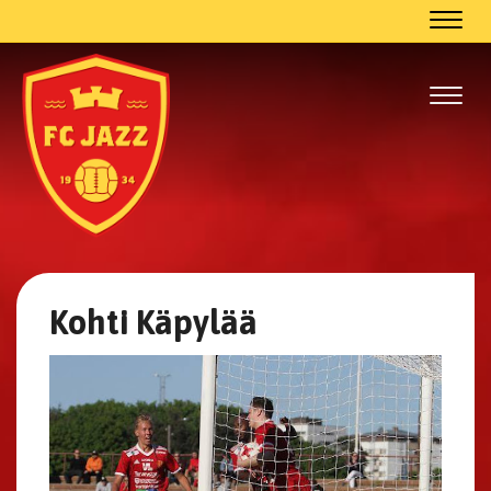
Navig
Navig
Kohti Käpylää