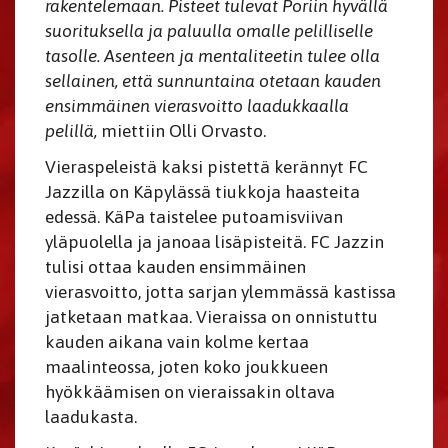
rakentelemaan. Pisteet tulevat Poriin hyvällä
suorituksella ja paluulla omalle pelilliselle
tasolle. Asenteen ja mentaliteetin tulee olla
sellainen, että sunnuntaina otetaan kauden
ensimmäinen vierasvoitto laadukkaalla
pelillä,
miettiin Olli Orvasto.
Vieraspeleistä kaksi pistettä kerännyt FC
Jazzilla on Käpylässä tiukkoja haasteita
edessä. KäPa taistelee putoamisviivan
yläpuolella ja janoaa lisäpisteitä. FC Jazzin
tulisi ottaa kauden ensimmäinen
vierasvoitto, jotta sarjan ylemmässä kastissa
jatketaan matkaa. Vieraissa on onnistuttu
kauden aikana vain kolme kertaa
maalinteossa, joten koko joukkueen
hyökkäämisen on vieraissakin oltava
laadukasta.