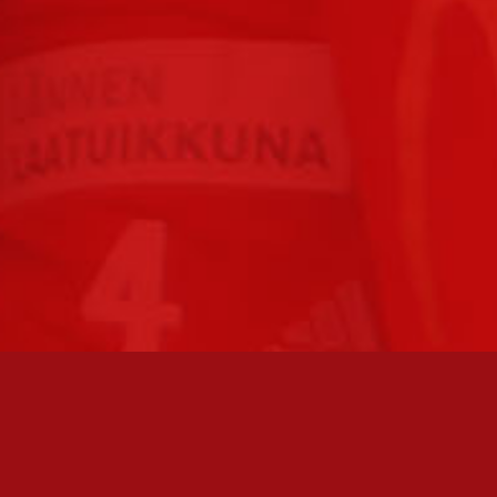
FC JAZZ JUNIORIT RY / FC JAZZ OY
Toimisto
Kansakoulukatu 1