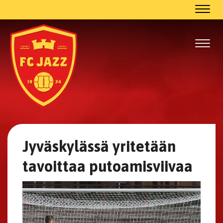
Navig
Navig
Jyväskylässä yritetään
tavoittaa putoamisviivaa