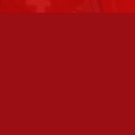
FC JAZZ JUNIORIT RY / FC JAZZ OY
Toimisto
Kansakoulukatu 1
28200 Pori
toiminnanjohtaja@fcjazz.com
0400 741 713
Laajemmat yhteystiedot
TOIMISTO AVOINNA
Varmistathan soittamalla, että olemme paikalla,
ennen kuin vierailet toimistollamme: