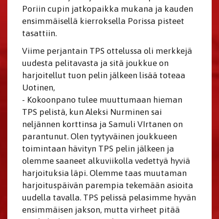
Poriin cupin jatkopaikka mukana ja kauden
ensimmäisellä kierroksella Porissa pisteet
tasattiin.
Viime perjantain TPS ottelussa oli merkkejä
uudesta pelitavasta ja sitä joukkue on
harjoitellut tuon pelin jälkeen lisää toteaa
Uotinen,
- Kokoonpano tulee muuttumaan hieman
TPS pelistä, kun Aleksi Nurminen sai
neljännen korttinsa ja Samuli VIrtanen on
parantunut. Olen tyytyväinen joukkueen
toimintaan hävityn TPS pelin jälkeen ja
olemme saaneet alkuviikolla vedettyä hyviä
harjoituksia läpi. Olemme taas muutaman
harjoituspäivän parempia tekemään asioita
uudella tavalla. TPS pelissä pelasimme hyvän
ensimmäisen jakson, mutta virheet pitää