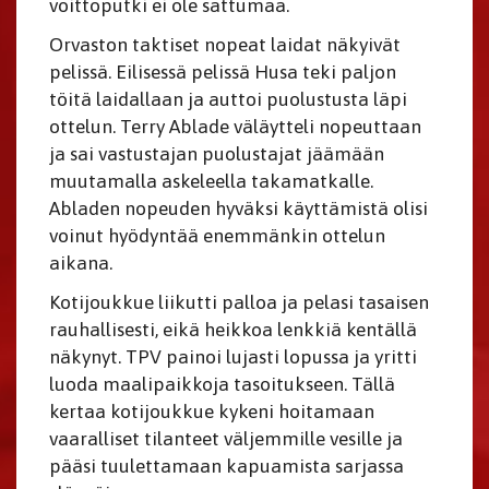
voittoputki ei ole sattumaa.
Orvaston taktiset nopeat laidat näkyivät
pelissä. Eilisessä pelissä Husa teki paljon
töitä laidallaan ja auttoi puolustusta läpi
ottelun. Terry Ablade väläytteli nopeuttaan
ja sai vastustajan puolustajat jäämään
muutamalla askeleella takamatkalle.
Abladen nopeuden hyväksi käyttämistä olisi
voinut hyödyntää enemmänkin ottelun
aikana.
Kotijoukkue liikutti palloa ja pelasi tasaisen
rauhallisesti, eikä heikkoa lenkkiä kentällä
näkynyt. TPV painoi lujasti lopussa ja yritti
luoda maalipaikkoja tasoitukseen. Tällä
kertaa kotijoukkue kykeni hoitamaan
vaaralliset tilanteet väljemmille vesille ja
pääsi tuulettamaan kapuamista sarjassa