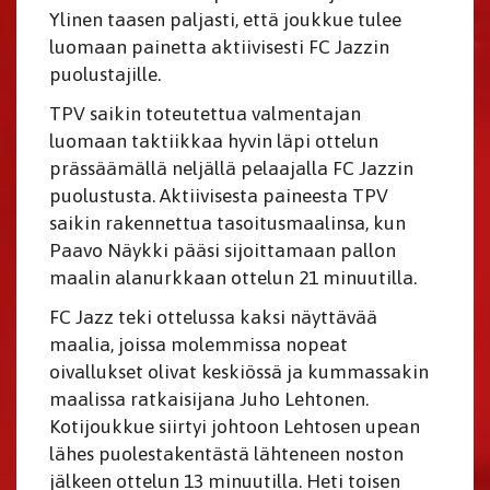
Ylinen taasen paljasti, että joukkue tulee
luomaan painetta aktiivisesti FC Jazzin
puolustajille.
TPV saikin toteutettua valmentajan
luomaan taktiikkaa hyvin läpi ottelun
prässäämällä neljällä pelaajalla FC Jazzin
puolustusta. Aktiivisesta paineesta TPV
saikin rakennettua tasoitusmaalinsa, kun
Paavo Näykki pääsi sijoittamaan pallon
maalin alanurkkaan ottelun 21 minuutilla.
FC Jazz teki ottelussa kaksi näyttävää
maalia, joissa molemmissa nopeat
oivallukset olivat keskiössä ja kummassakin
maalissa ratkaisijana Juho Lehtonen.
Kotijoukkue siirtyi johtoon Lehtosen upean
lähes puolestakentästä lähteneen noston
jälkeen ottelun 13 minuutilla. Heti toisen