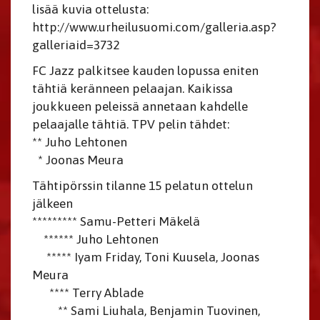
lisää kuvia ottelusta:
http://www.urheilusuomi.com/galleria.asp?
galleriaid=3732
FC Jazz palkitsee kauden lopussa eniten
tähtiä keränneen pelaajan. Kaikissa
joukkueen peleissä annetaan kahdelle
pelaajalle tähtiä. TPV pelin tähdet:
** Juho Lehtonen
* Joonas Meura
Tähtipörssin tilanne 15 pelatun ottelun
jälkeen
********* Samu-Petteri Mäkelä
****** Juho Lehtonen
***** Iyam Friday, Toni Kuusela, Joonas
Meura
**** Terry Ablade
** Sami Liuhala, Benjamin Tuovinen,