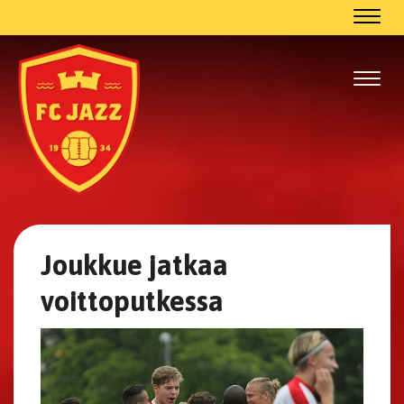
Navig
Navig
Joukkue jatkaa
voittoputkessa