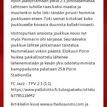
hyvin jäädyttämään peliä 2-1 johtoasemassa.
Lehtosen Juholle taas kaksi maalia ja
muutenkin Juho teki tänään pirusti hommia
joukkueen eteen. Toki samat kiitokset koko
joukkueelle kovasta duunista kollektiivisesti.
Voittoputken ansiosta joukkue nousi nyt
myös Peimarin ohi sarjassa. Seuraavaksi
joukkue lähtee jatkamaan taistelua
Nummelaan viikon päästä. Elokuun Porin
huikea paikallisottelu lähenee
lähenemistään ja kesän yksi odotetuimmista
kamppailuista pelataan 25.8 Porin
Stadionilla.
FC Jazz - TPV 2-1 (1-1)
https://www.palloliitto.fi/tulospalvelu/ottelu
&778511&M2
Artikkelin kuva www.urheilusuomi.com ja