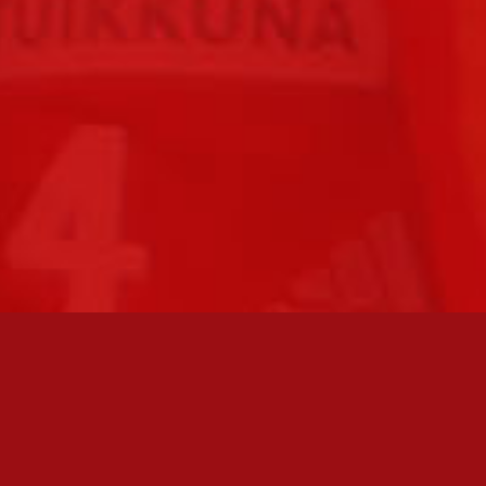
FC JAZZ JUNIORIT RY / FC JAZZ OY
Toimisto
Kansakoulukatu 1
28200 Pori