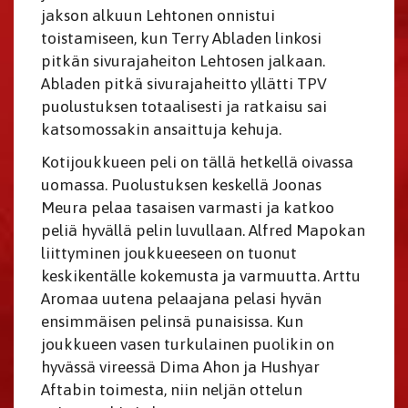
jakson alkuun Lehtonen onnistui
toistamiseen, kun Terry Abladen linkosi
pitkän sivurajaheiton Lehtosen jalkaan.
Abladen pitkä sivurajaheitto yllätti TPV
puolustuksen totaalisesti ja ratkaisu sai
katsomossakin ansaittuja kehuja.
Kotijoukkueen peli on tällä hetkellä oivassa
uomassa. Puolustuksen keskellä Joonas
Meura pelaa tasaisen varmasti ja katkoo
peliä hyvällä pelin luvullaan. Alfred Mapokan
liittyminen joukkueeseen on tuonut
keskikentälle kokemusta ja varmuutta. Arttu
Aromaa uutena pelaajana pelasi hyvän
ensimmäisen pelinsä punaisissa. Kun
joukkueen vasen turkulainen puolikin on
hyvässä vireessä Dima Ahon ja Hushyar
Aftabin toimesta, niin neljän ottelun