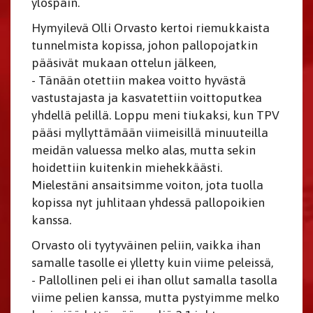
ylöspäin.
Hymyilevä Olli Orvasto kertoi riemukkaista
tunnelmista kopissa, johon pallopojatkin
pääsivät mukaan ottelun jälkeen,
- Tänään otettiin makea voitto hyvästä
vastustajasta ja kasvatettiin voittoputkea
yhdellä pelillä. Loppu meni tiukaksi, kun TPV
pääsi myllyttämään viimeisillä minuuteilla
meidän valuessa melko alas, mutta sekin
hoidettiin kuitenkin miehekkäästi.
Mielestäni ansaitsimme voiton, jota tuolla
kopissa nyt juhlitaan yhdessä pallopoikien
kanssa.
Orvasto oli tyytyväinen peliin, vaikka ihan
samalle tasolle ei ylletty kuin viime peleissä,
- Pallollinen peli ei ihan ollut samalla tasolla
viime pelien kanssa, mutta pystyimme melko