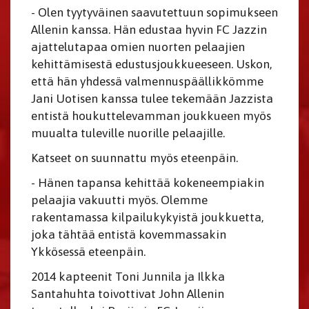
- Olen tyytyväinen saavutettuun sopimukseen
Allenin kanssa. Hän edustaa hyvin FC Jazzin
ajattelutapaa omien nuorten pelaajien
kehittämisestä edustusjoukkueeseen. Uskon,
että hän yhdessä valmennuspäällikkömme
Jani Uotisen kanssa tulee tekemään Jazzista
entistä houkuttelevamman joukkueen myös
muualta tuleville nuorille pelaajille.
Katseet on suunnattu myös eteenpäin.
- Hänen tapansa kehittää kokeneempiakin
pelaajia vakuutti myös. Olemme
rakentamassa kilpailukykyistä joukkuetta,
joka tähtää entistä kovemmassakin
Ykkösessä eteenpäin.
2014 kapteenit Toni Junnila ja Ilkka
Santahuhta toivottivat John Allenin