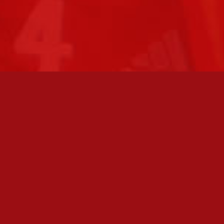
FC JAZZ JUNIORIT RY / FC JAZZ OY
Toimisto
Kansakoulukatu 1
28200 Pori
toiminnanjohtaja@fcjazz.com
0400 741 713
Laajemmat yhteystiedot