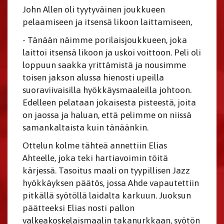
John Allen oli tyytyväinen joukkueen
pelaamiseen ja itsensä likoon laittamiseen,
- Tänään näimme porilaisjoukkueen, joka
laittoi itsensä likoon ja uskoi voittoon. Peli oli
loppuun saakka yrittämistä ja nousimme
toisen jakson alussa hienosti upeilla
suoraviivaisilla hyökkäysmaaleilla johtoon.
Edelleen pelataan jokaisesta pisteestä, joita
on jaossa ja haluan, että pelimme on niissä
samankaltaista kuin tänäänkin.
Ottelun kolme tähteä annettiin Elias
Ahteelle, joka teki hartiavoimin töitä
kärjessä. Tasoitus maali on tyypillisen Jazz
hyökkäyksen päätös, jossa Ahde vapautettiin
pitkällä syötöllä laidalta karkuun. Juoksun
päätteeksi Elias nosti pallon
valkeakoskelaismaalin takanurkkaan, syötön