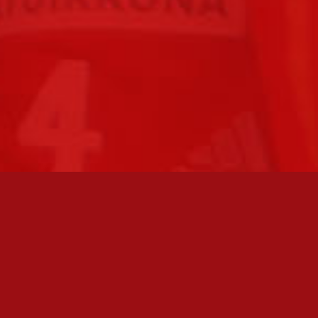
FC JAZZ JUNIORIT RY / FC JAZZ OY
Toimisto
Kansakoulukatu 1
28200 Pori
toiminnanjohtaja@fcjazz.com