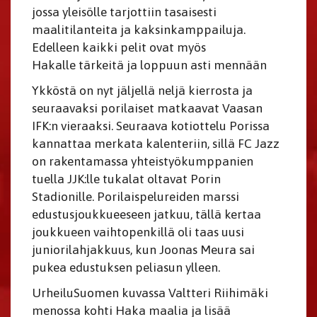
jossa yleisölle tarjottiin tasaisesti
maalitilanteita ja kaksinkamppailuja.
Edelleen kaikki pelit ovat myös
Hakalle tärkeitä ja loppuun asti mennään
Ykköstä on nyt jäljellä neljä kierrosta ja
seuraavaksi porilaiset matkaavat Vaasan
IFK:n vieraaksi. Seuraava kotiottelu Porissa
kannattaa merkata kalenteriin, sillä FC Jazz
on rakentamassa yhteistyökumppanien
tuella JJK:lle tukalat oltavat Porin
Stadionille. Porilaispelureiden marssi
edustusjoukkueeseen jatkuu, tällä kertaa
joukkueen vaihtopenkillä oli taas uusi
juniorilahjakkuus, kun Joonas Meura sai
pukea edustuksen peliasun ylleen.
UrheiluSuomen kuvassa Valtteri Riihimäki
menossa kohti Haka maalia ja lisää