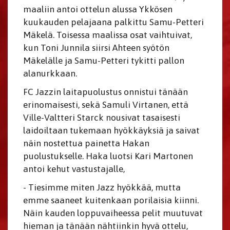
maaliin antoi ottelun alussa Ykkösen
kuukauden pelajaana palkittu Samu-Petteri
Mäkelä. Toisessa maalissa osat vaihtuivat,
kun Toni Junnila siirsi Ahteen syötön
Mäkelälle ja Samu-Petteri tykitti pallon
alanurkkaan.
FC Jazzin laitapuolustus onnistui tänään
erinomaisesti, sekä Samuli Virtanen, että
Ville-Valtteri Starck nousivat tasaisesti
laidoiltaan tukemaan hyökkäyksiä ja saivat
näin nostettua painetta Hakan
puolustukselle. Haka luotsi Kari Martonen
antoi kehut vastustajalle,
- Tiesimme miten Jazz hyökkää, mutta
emme saaneet kuitenkaan porilaisia kiinni.
Näin kauden loppuvaiheessa pelit muutuvat
hieman ja tänään nähtiinkin hyvä ottelu,