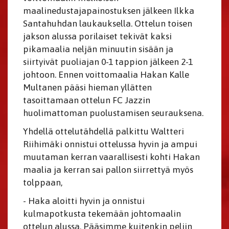
maalinedustajapainostuksen jälkeen Ilkka
Santahuhdan laukauksella. Ottelun toisen
jakson alussa porilaiset tekivät kaksi
pikamaalia neljän minuutin sisään ja
siirtyivät puoliajan 0-1 tappion jälkeen 2-1
johtoon. Ennen voittomaalia Hakan Kalle
Multanen pääsi hieman yllätten
tasoittamaan ottelun FC Jazzin
huolimattoman puolustamisen seurauksena.
Yhdellä ottelutähdellä palkittu Waltteri
Riihimäki onnistui ottelussa hyvin ja ampui
muutaman kerran vaarallisesti kohti Hakan
maalia ja kerran sai pallon siirrettyä myös
tolppaan,
- Haka aloitti hyvin ja onnistui
kulmapotkusta tekemään johtomaalin
ottelun alussa. Pääsimme kuitenkin peliin