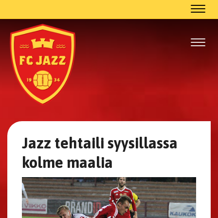
Navig
Navig
Jazz tehtaili syysillassa
kolme maalia