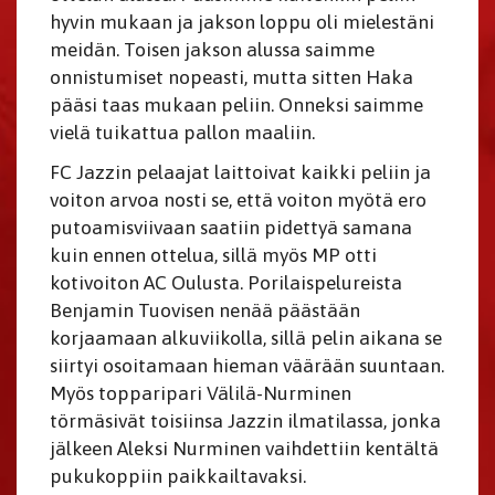
hyvin mukaan ja jakson loppu oli mielestäni
meidän. Toisen jakson alussa saimme
onnistumiset nopeasti, mutta sitten Haka
pääsi taas mukaan peliin. Onneksi saimme
vielä tuikattua pallon maaliin.
FC Jazzin pelaajat laittoivat kaikki peliin ja
voiton arvoa nosti se, että voiton myötä ero
putoamisviivaan saatiin pidettyä samana
kuin ennen ottelua, sillä myös MP otti
kotivoiton AC Oulusta. Porilaispelureista
Benjamin Tuovisen nenää päästään
korjaamaan alkuviikolla, sillä pelin aikana se
siirtyi osoitamaan hieman väärään suuntaan.
Myös topparipari Välilä-Nurminen
törmäsivät toisiinsa Jazzin ilmatilassa, jonka
jälkeen Aleksi Nurminen vaihdettiin kentältä
pukukoppiin paikkailtavaksi.