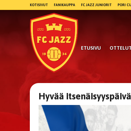
KOTISIVUT
FANIKAUPPA
FC JAZZ JUNIORIT
PORI C
ETUSIVU
OTTELU
Hyvää itsenäisyyspäiv