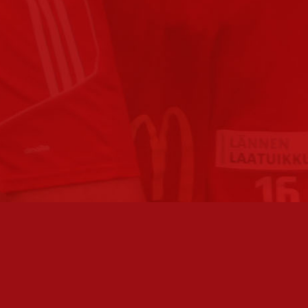
FC JAZZ JUNIORIT RY / FC JAZZ OY
TOIMIS
Toimisto
Varmist
Kansakoulukatu 1
olemme 