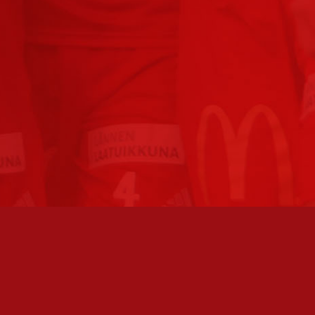
TO AVOINNA
PÄÄSIVUT
athan soittamalla, että
Joukkue
paikalla, ennen kuin vierailet