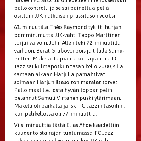
jälkeen FC Jazzilla oli edelleen hienokseltaan
pallokontrolli ja se sai painettua peliä
osittain JJK:n alhaisen prässitason vuoksi.
61. minuutilla Théo Raymond tykitti hurjan
pommin, mutta JJK-vahti Teppo Marttinen
torjui vaivoin. John Allen teki 72. minuutilla
vaihdon. Berat Grabovci pois ja tilalle Samu-
Petteri Mäkelä. Ja pian alkoi tapahtua. FC
Jazz sai kulmapotkun tasan kello 20.00, sillä
samaan aikaan Harjulla pamahtivat
soimaan Harjun iltasoiton matalat torvet.
Pallo maalille, josta hyvän topparipelin
pelannut Samuli Virtanen puski ylärimaan.
Mäkelä oli paikalla ja iski FC Jazzin tasoihin,
kun pelikellossa oli 77. minuuttia.
Viisi minuuttia tästä Elias Ahde kaadettiin
kuudentoista rajan tuntumassa. FC Jazz
rakensi muuriin hyvän maskin JJK-vahti