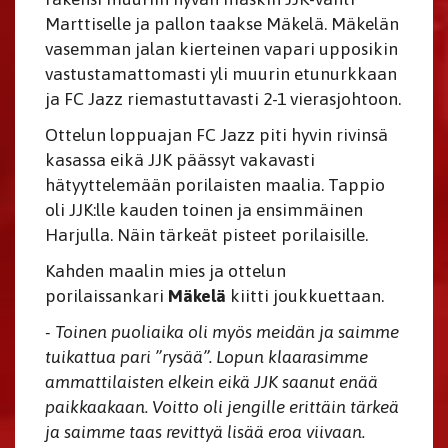
Marttiselle ja pallon taakse Mäkelä. Mäkelän
vasemman jalan kierteinen vapari upposikin
vastustamattomasti yli muurin etunurkkaan
ja FC Jazz riemastuttavasti 2-1 vierasjohtoon.
Ottelun loppuajan FC Jazz piti hyvin rivinsä
kasassa eikä JJK päässyt vakavasti
hätyyttelemään porilaisten maalia. Tappio
oli JJK:lle kauden toinen ja ensimmäinen
Harjulla. Näin tärkeät pisteet porilaisille.
Kahden maalin mies ja ottelun
porilaissankari
Mäkelä
kiitti joukkuettaan.
- Toinen puoliaika oli myös meidän ja saimme
tuikattua pari ”rysää”. Lopun klaarasimme
ammattilaisten elkein eikä JJK saanut enää
paikkaakaan. Voitto oli jengille erittäin tärkeä
ja saimme taas revittyä lisää eroa viivaan.