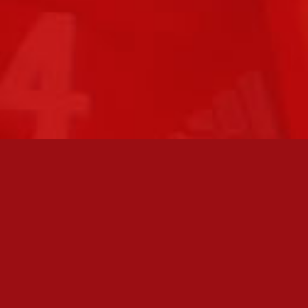
FC JAZZ JUNIORIT RY / FC JAZZ OY
Toimisto
Kansakoulukatu 1
28200 Pori
toiminnanjohtaja@fcjazz.com
0400 741 713