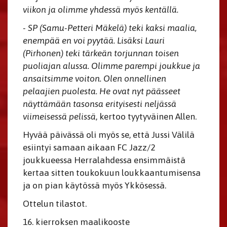
viikon ja olimme yhdessä myös kentällä.
- SP (Samu-Petteri Mäkelä) teki kaksi maalia,
enempää en voi pyytää. Lisäksi Lauri
(Pirhonen) teki tärkeän torjunnan toisen
puoliajan alussa. Olimme parempi joukkue ja
ansaitsimme voiton. Olen onnellinen
pelaajien puolesta. He ovat nyt päässeet
näyttämään tasonsa erityisesti neljässä
viimeisessä pelissä
, kertoo tyytyväinen Allen.
Hyvää päivässä oli myös se, että Jussi Välilä
esiintyi samaan aikaan FC Jazz/2
joukkueessa Herralahdessa ensimmäistä
kertaa sitten toukokuun loukkaantumisensa
ja on pian käytössä myös Ykkösessä.
Ottelun tilastot.
16. kierroksen maalikooste