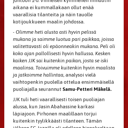
johtoon 1-0. Viimeisen kymmenen minuutin
aikana ei kummallakaan ollut enää
vaarallisia tilanteita ja näin tauolle
kotijoukkueen maalin johdossa.
- Olimme heti alusta asti hyvin pelissä
mukana ja saimme luotua pari paikkaa, joissa
valitettavasti oli epäonneakin mukana. Peli oli
koko ajan pallollisesti hyvin hallussa. Kesken
kaiken JJK sai kuitenkin paikan, josta se iski
maalinsa. Toivuimme kuitenkin hyvin maalista
ja jatkoimme hallintaa
, analysoi vielä
vaihtopenkin puolella ottelua ensimmäisellä
puoliajalla seurannut
Samu-Petteri Mäkelä.
JJK tuli heti vaarallisesti toisen puoliajan
alussa, kun Jasin Abahassine karkasi
läpiajoon. Pirhonen maalillaan torjui
kuitenkin tyylikkäästi tilanteen. Tämän