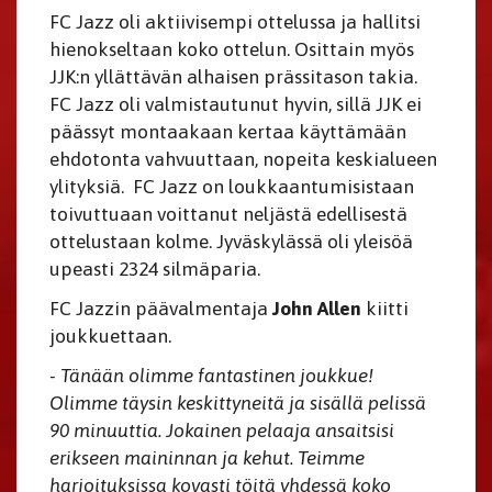
FC Jazz oli aktiivisempi ottelussa ja hallitsi
hienokseltaan koko ottelun. Osittain myös
JJK:n yllättävän alhaisen prässitason takia.
FC Jazz oli valmistautunut hyvin, sillä JJK ei
päässyt montaakaan kertaa käyttämään
ehdotonta vahvuuttaan, nopeita keskialueen
ylityksiä. FC Jazz on loukkaantumisistaan
toivuttuaan voittanut neljästä edellisestä
ottelustaan kolme. Jyväskylässä oli yleisöä
upeasti 2324 silmäparia.
FC Jazzin päävalmentaja
John Allen
kiitti
joukkuettaan.
- Tänään olimme fantastinen joukkue!
Olimme täysin keskittyneitä ja sisällä pelissä
90 minuuttia. Jokainen pelaaja ansaitsisi
erikseen maininnan ja kehut. Teimme
harjoituksissa kovasti töitä yhdessä koko