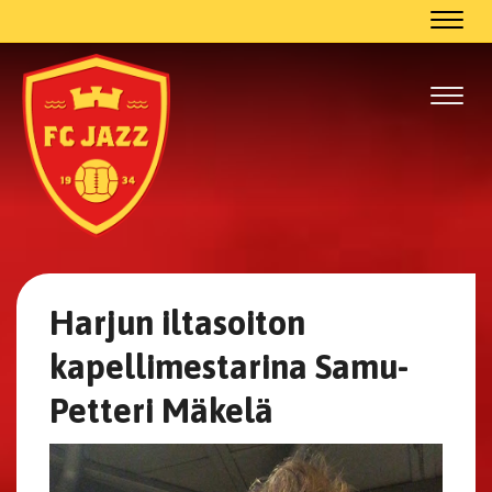
Navig
Navig
Harjun iltasoiton
kapellimestarina Samu-
Petteri Mäkelä