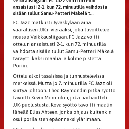
Veikkausliigaan. FC Jazz voitti ottelun
ansaistusti 2-1, kun 72. minuutilla vaihdosta
sisään tullut Samu-Petteri Mäkelä t...
FC Jazz matkusti Jyväskylään aina
vaarallisen JJK:n vieraaksi, joka tavoittelee
nousua Veikkausliigaan. FC Jazz voitti
ottelun ansaistusti 2-1, kun 72. minuutilla
vaihdosta sisään tullut Samu-Petteri Mäkelä
täräytti kaksi maalia ja kolme pistettä
Poriin.
Ottelu alkoi tasaisissa ja tunnustelevissa
merkeissä. Mutta jo 7. minuutilla FC Jazz oli
siirtyä johtoon. Théo Raymondin pitkä syöttö
tavoitti Kevin Mombilon, joka harhautteli
JJK-puolustusta. Kova syöttö tavoitti maalin
lähellä Elias Ahteen, jonka ohjaus kuitenkin
osui porilaisten epäonneksi ylärimaan.