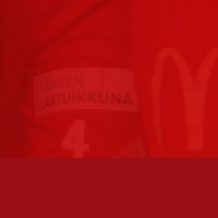
TO AVOINNA
PÄÄSIVUT
athan soittamalla, että