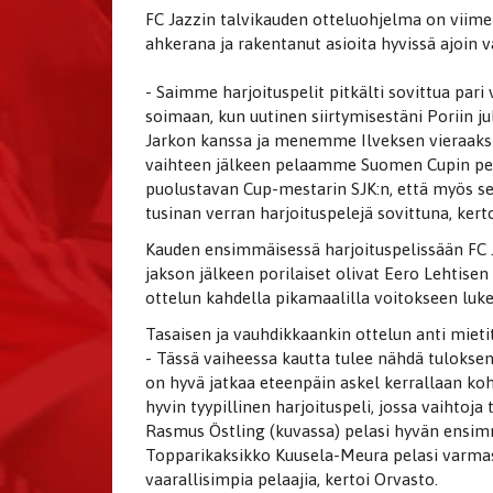
FC Jazzin talvikauden otteluohjelma on viimeis
ahkerana ja rakentanut asioita hyvissä ajoin v
- Saimme harjoituspelit pitkälti sovittua pari 
soimaan, kun uutinen siirtymisestäni Poriin j
Jarkon kanssa ja menemme Ilveksen vieraaks
vaihteen jälkeen pelaamme Suomen Cupin pele
puolustavan Cup-mestarin SJK:n, että myös se
tusinan verran harjoituspelejä sovittuna, kert
Kauden ensimmäisessä harjoituspelissään FC J
jakson jälkeen porilaiset olivat Eero Lehtisen
ottelun kahdella pikamaalilla voitokseen luke
Tasaisen ja vauhdikkaankin ottelun anti mieti
- Tässä vaiheessa kautta tulee nähdä tuloksen 
on hyvä jatkaa eteenpäin askel kerrallaan koht
hyvin tyypillinen harjoituspeli, jossa vaihtoj
Rasmus Östling (kuvassa) pelasi hyvän ensimm
Topparikaksikko Kuusela-Meura pelasi varmas
vaarallisimpia pelaajia, kertoi Orvasto.