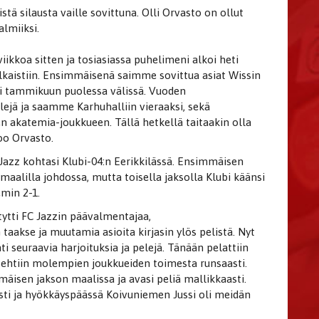
tä silausta vaille sovittuna. Olli Orvasto on ollut
almiiksi.
viikkoa sitten ja tosiasiassa puhelimeni alkoi heti
ulkaistiin. Ensimmäisenä saimme sovittua asiat Wissin
i tammikuun puolessa välissä. Vuoden
jä ja saamme Karhuhalliin vieraaksi, sekä
n akatemia-joukkueen. Tällä hetkellä taitaakin olla
oo Orvasto.
azz kohtasi Klubi-04:n Eerikkilässä. Ensimmäisen
 maalilla johdossa, mutta toisella jaksolla Klubi käänsi
min 2-1.
tytti FC Jazzin päävalmentajaa,
taakse ja muutamia asioita kirjasin ylös pelistä. Nyt
i seuraavia harjoituksia ja pelejä. Tänään pelattiin
a tehtiin molempien joukkueiden toimesta runsaasti.
äisen jakson maalissa ja avasi peliä mallikkaasti.
ti ja hyökkäyspäässä Koivuniemen Jussi oli meidän