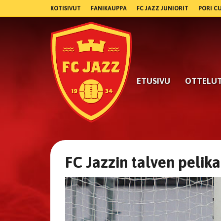
KOTISIVUT
FANIKAUPPA
FC JAZZ JUNIORIT
PORI C
ETUSIVU
OTTELU
FC Jazzin talven pelikal