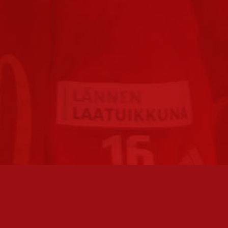
FC JAZZ JUNIORIT RY / FC JAZZ OY
TOIMIS
Toimisto
Varmist