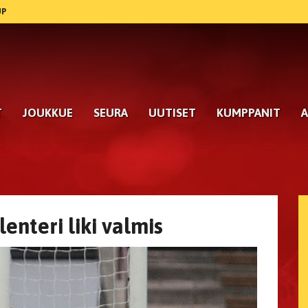
UP
T
JOUKKUE
SEURA
UUTISET
KUMPPANIT
A
enteri liki valmis