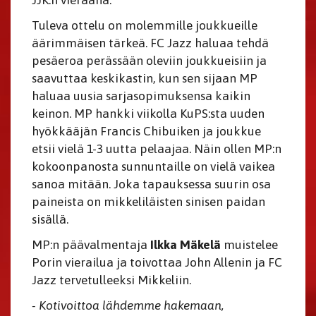
JJK:n vieraana.
Tuleva ottelu on molemmille joukkueille
äärimmäisen tärkeä. FC Jazz haluaa tehdä
pesäeroa perässään oleviin joukkueisiin ja
saavuttaa keskikastin, kun sen sijaan MP
haluaa uusia sarjasopimuksensa kaikin
keinon. MP hankki viikolla KuPS:sta uuden
hyökkääjän Francis Chibuiken ja joukkue
etsii vielä 1-3 uutta pelaajaa. Näin ollen MP:n
kokoonpanosta sunnuntaille on vielä vaikea
sanoa mitään. Joka tapauksessa suurin osa
paineista on mikkeliläisten sinisen paidan
sisällä.
MP:n päävalmentaja
Ilkka Mäkelä
muistelee
Porin vierailua ja toivottaa John Allenin ja FC
Jazz tervetulleeksi Mikkeliin.
- Kotivoittoa lähdemme hakemaan,