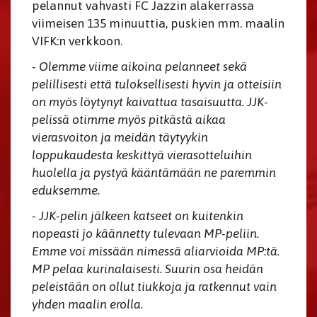
pelannut vahvasti FC Jazzin alakerrassa
viimeisen 135 minuuttia, puskien mm. maalin
VIFK:n verkkoon.
- Olemme viime aikoina pelanneet sekä
pelillisesti että tuloksellisesti hyvin ja otteisiin
on myös löytynyt kaivattua tasaisuutta. JJK-
pelissä otimme myös pitkästä aikaa
vierasvoiton ja meidän täytyykin
loppukaudesta keskittyä vierasotteluihin
huolella ja pystyä kääntämään ne paremmin
eduksemme.
- JJK-pelin jälkeen katseet on kuitenkin
nopeasti jo käännetty tulevaan MP-peliin.
Emme voi missään nimessä aliarvioida MP:tä.
MP pelaa kurinalaisesti. Suurin osa heidän
peleistään on ollut tiukkoja ja ratkennut vain
yhden maalin erolla.