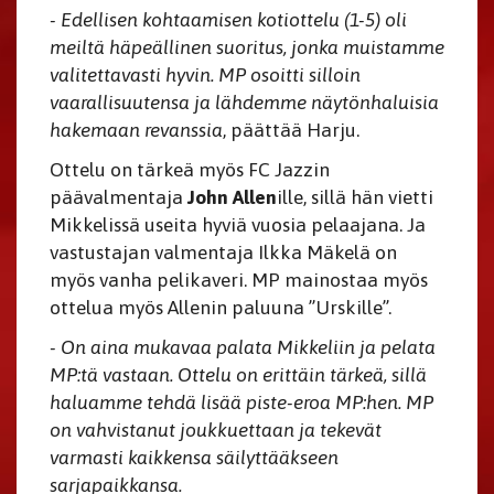
- Edellisen kohtaamisen kotiottelu (1-5) oli
meiltä häpeällinen suoritus, jonka muistamme
valitettavasti hyvin. MP osoitti silloin
vaarallisuutensa ja lähdemme näytönhaluisia
hakemaan revanssia
, päättää Harju.
Ottelu on tärkeä myös FC Jazzin
päävalmentaja
John Allen
ille, sillä hän vietti
Mikkelissä useita hyviä vuosia pelaajana. Ja
vastustajan valmentaja Ilkka Mäkelä on
myös vanha pelikaveri. MP mainostaa myös
ottelua myös Allenin paluuna ”Urskille”.
- On aina mukavaa palata Mikkeliin ja pelata
MP:tä vastaan. Ottelu on erittäin tärkeä, sillä
haluamme tehdä lisää piste-eroa MP:hen. MP
on vahvistanut joukkuettaan ja tekevät
varmasti kaikkensa säilyttääkseen
sarjapaikkansa.