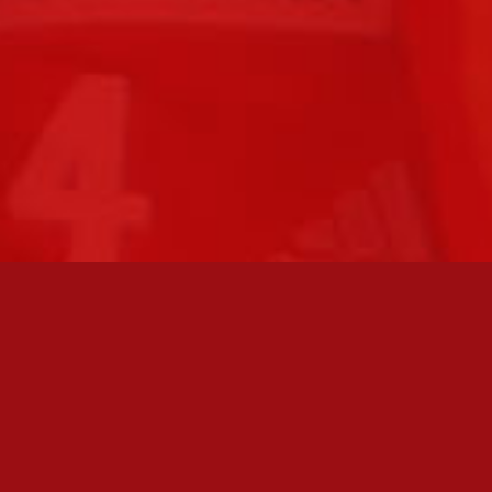
FC JAZZ JUNIORIT RY / FC JAZZ OY
Toimisto
Kansakoulukatu 1
28200 Pori
toiminnanjohtaja@fcjazz.com