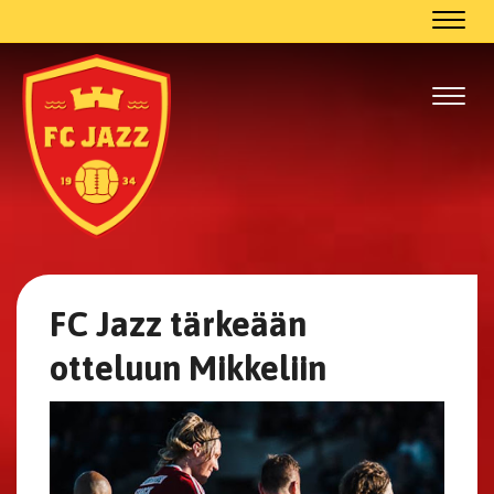
Navig
Navig
FC Jazz tärkeään
otteluun Mikkeliin