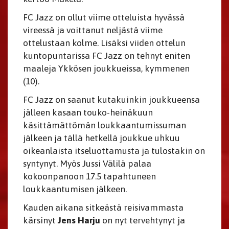
FC Jazz on ollut viime otteluista hyvässä
vireessä ja voittanut neljästä viime
ottelustaan kolme. Lisäksi viiden ottelun
kuntopuntarissa FC Jazz on tehnyt eniten
maaleja Ykkösen joukkueissa, kymmenen
(10).
FC Jazz on saanut kutakuinkin joukkueensa
jälleen kasaan touko-heinäkuun
käsittämättömän loukkaantumissuman
jälkeen ja tällä hetkellä joukkue uhkuu
oikeanlaista itseluottamusta ja tulostakin on
syntynyt. Myös Jussi Välilä palaa
kokoonpanoon 17.5 tapahtuneen
loukkaantumisen jälkeen.
Kauden aikana sitkeästä reisivammasta
kärsinyt
Jens Harju
on nyt tervehtynyt ja