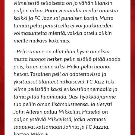
viimeisestä sellaisesta on jo vähän liiankin
paljon aikaa. Porin vierailulla meiltä onnistui
kaikki ja FC Jazz sai punaisen kortin. Mutta
tämän pelin perusteella ei voi joukkueiden
voimasuhteita miettiä, vaikka ottelu olikin
meille mukava kokemus.
- Pelissämme on ollut ihan hyviä aineksia,
mutta huonot hetken pelin sisällä pitää saada
pois, kuten esimerkiksi Haka-pelin huonot
hetket. Tasainen peli on odotettavissa ja
yksittäiset tilanteet ratkaisevat. FC Jazz teki
viime pelissään kaksi erikoistilannemaalia ja
tämä pitää huomioida. Uusi hyökkääjämme
tuo peliin oman lisämausteensa. Ja tietysti
John Allenin paluu Mikkeliin. Hänellä on
paljon ystäviä Mikkelissä, jotka varmasti
saapuvat katsomaan Johnia ja FC Jazzia
,
kertoo Mäkelä.